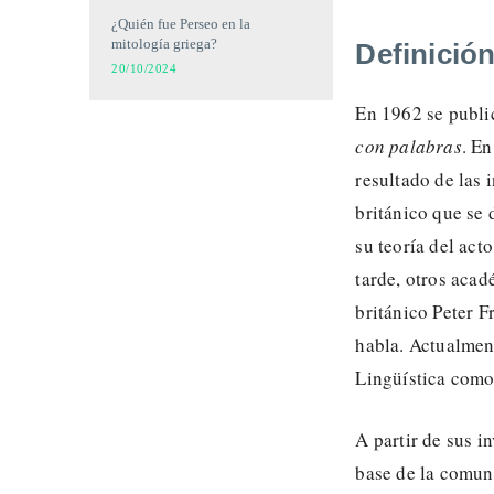
¿Quién fue Perseo en la
mitología griega?
Definición
20/10/2024
En 1962 se publi
con palabras
. En
resultado de las 
británico que se 
su teoría del act
tarde, otros acad
británico Peter F
habla. Actualment
Lingüística como 
A partir de sus i
base de la comun