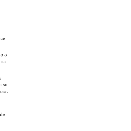
n
ece
to o
 «a
a
a su
na».
 de