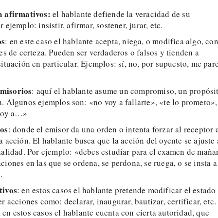
a afirmativos:
el hablante defiende la veracidad de su
 ejemplo: insistir, afirmar, sostener, jurar, etc.
os
: en este caso el hablante acepta, niega, o modifica algo, co
les de certeza. Pueden ser verdaderos o falsos y tienden a
situación en particular. Ejemplos: sí, no, por supuesto, me par
misorios
: aquí el hablante asume un compromiso, un propósi
. Algunos ejemplos son: «no voy a fallarte», «te lo prometo»,
 voy a…»
vos
: donde el emisor da una orden o intenta forzar al receptor 
a acción. El hablante busca que la acción del oyente se ajuste 
nalidad. Por ejemplo: «debes estudiar para el examen de maña
ciones en las que se ordena, se perdona, se ruega, o se insta a
.
tivos
: en estos casos el hablante pretende modificar el estado
r acciones como: declarar, inaugurar, bautizar, certificar, etc.
en estos casos el hablante cuenta con cierta autoridad, que