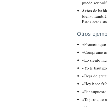
puede ser polít
Actos de habl
bien». También
Estos actos su
Otros ejemp
«Prometo que 
«Cómprame un
«Lo siento mu
«Yo te bautiz
«Deja de grita
«Hoy hace frí
«Por supuesto
«Te juro que 