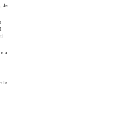
, de
s
l
mi
re a
e lo
o