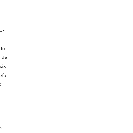
as
ofo
o de
más
ofo
de
e