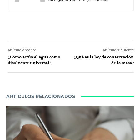
Facebook
Twitter
Pinterest
Wh
Artículo anterior
Artículo siguiente
¿Cómo actúa el agua como
¿Qué es la ley de conservación
disolvente universal?
de la masa?
ARTÍCULOS RELACIONADOS