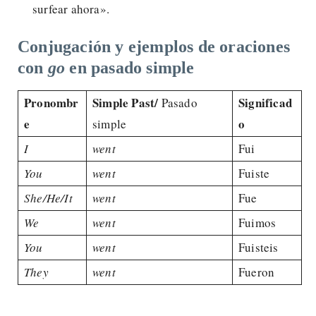
surfear ahora».
Conjugación y ejemplos de oraciones
con
go
en pasado simple
Pronombr
Simple Past/
Significad
Pasado
e
o
simple
I
went
Fui
You
went
Fuiste
She/He/It
went
Fue
We
went
Fuimos
You
went
Fuisteis
They
went
Fueron