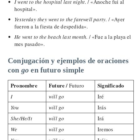
I went to the hospital last night.
/ «Anoche fui al
hospital».
Yesterday they
went to the farewell party.
/ «Ayer
fueron a la fiesta de despedida».
He went to the beach last month.
/ «Fue a la playa el
mes pasado».
Conjugación y ejemplos de oraciones
con
go
en futuro simple
Pronombre
Future /
Significado
Futuro
I
will go
Iré
You
will go
Irás
She/He/It
will go
Irá
We
will go
Iremos