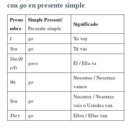
con
go
en presente simple
Prono
Simple Present/
Significado
mbre
Presente simple
I
go
Yo voy
You
go
Tú vas
She/H
goes
Él / Ella va
e/It
Nosotros / Nosotras
We
go
vamos
Vosotros / Vosotras
You
go
vais o Ustedes van
They
go
Ellos / Ellas van