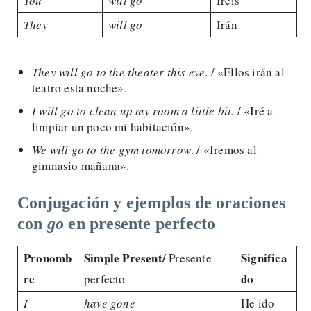
You
will go
Iréis
They
will go
Irán
They will go to the theater this eve
. / «Ellos irán al
teatro esta noche».
I will go to clean up my room a little bit.
/ «Iré a
limpiar un poco mi habitación».
We will go to the gym tomorrow
. / «Iremos al
gimnasio mañana».
Conjugación y ejemplos de oraciones
con
go
en presente perfecto
Pronomb
Simple Present/
Significa
Presente
re
do
perfecto
I
have gone
He ido