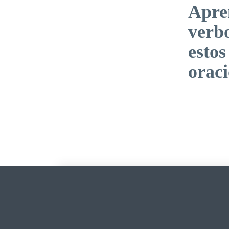
Apren
verb
estos
orac