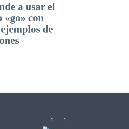
de a usar el
o «go» con
 ejemplos de
iones