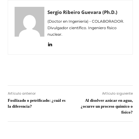
Sergio Ribeiro Guevara (Ph.D.)
(Doctor en Ingeniería) - COLABORADOR.
Divulgador científico. Ingeniero físico
nuclear.
Facebook
Twitter
Pinterest
Wh
Artículo anterior
Artículo siguiente
Fosilizado o petrificado: ¿cuál es
Al disolver azúcar en agua,
la diferencia?
¿ocurre un proceso químico o
físico?