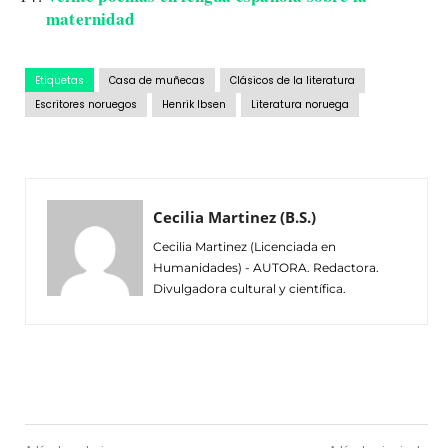
maternidad
Etiquetas
Casa de muñecas
Clásicos de la literatura
Escritores noruegos
Henrik Ibsen
Literatura noruega
Cecilia Martinez (B.S.)
Cecilia Martinez (Licenciada en
Humanidades) - AUTORA. Redactora.
Divulgadora cultural y científica.
Facebook
Twitter
Pinterest
Wh