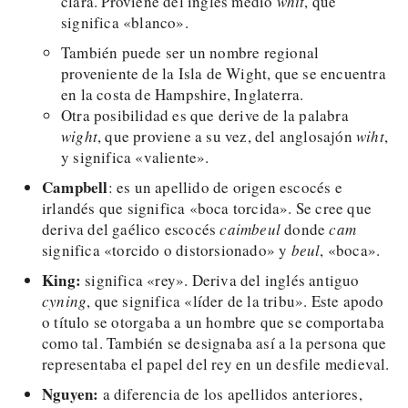
clara. Proviene del inglés medio
whit
, que
significa «blanco».
También puede ser un nombre regional
proveniente de la Isla de Wight, que se encuentra
en la costa de Hampshire, Inglaterra.
Otra posibilidad es que derive de la palabra
wight
, que proviene a su vez, del anglosajón
wiht
,
y significa «valiente».
Campbell
: es un apellido de origen escocés e
irlandés que significa «boca torcida». Se cree que
deriva del gaélico escocés
caimbeul
donde
cam
significa «torcido o distorsionado» y
beul
, «boca».
King:
significa «rey». Deriva del inglés antiguo
cyning
, que significa «líder de la tribu». Este apodo
o título se otorgaba a un hombre que se comportaba
como tal. También se designaba así a la persona que
representaba el papel del rey en un desfile medieval.
Nguyen:
a diferencia de los apellidos anteriores,