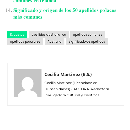
comunes en Irlanda
Significado y origen de los 50 apellidos polacos
más comunes
Etiquetas
apellidos australianos
apellidos comunes
apellidos populares
Australia
significado de apellidos
Cecilia Martinez (B.S.)
Cecilia Martinez (Licenciada en
Humanidades) - AUTORA. Redactora.
Divulgadora cultural y científica.
Facebook
Twitter
Pinterest
Wh