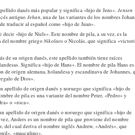
 apellido danés más popular y significa «hijo de Jens».
Jensen
ancés antiguo
Jehan
, una de las variantes de los nombres Joha
de traducir al español como «hijo de Juan».
e decir «hijo de Niels». Este nombre de pila, a su vez, es la
a del nombre griego
Nikolaos
o Nicolás, que significa «victor
ás de su origen danés, este apellido también tiene raíces
andesas. Significa «hijo de Hans». El nombre de pila Hans es
ón de origen alemana, holandesa y escandinava de Johannes, 
regalo de Dios».
un apellido de origen danés y noruego que significa «hijo de
ombre de pila es una variante del nombre Peter, «Pedro» y
dra» o «roca».
 un apellido de origen danés o noruego que significa «hijo de
 vez, Anders es un nombre de pila que proviene del nombre
s
, del cual deriva el nombre inglés Andrew, «Andrés», que
onil», «masculino».