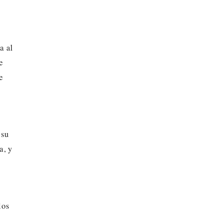
a al
e
e
 su
a, y
los