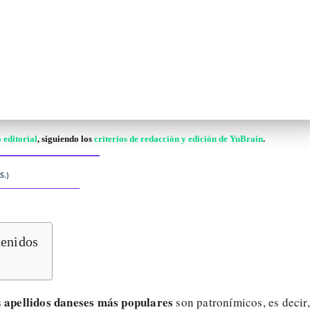
 editorial
, siguiendo los
criterios de redacción y edición de YuBrain
.
S.)
tenidos
apellidos daneses más populares
s
son patronímicos, es decir,