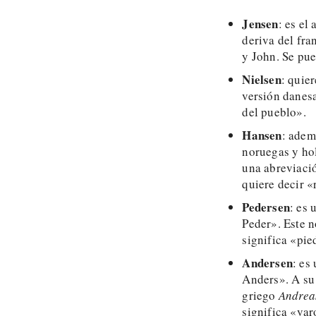
Jensen
: es el
deriva del fr
y John. Se pue
Nielsen
: quier
versión danes
del pueblo».
Hansen
: adem
noruegas y hol
una abreviaci
quiere decir «
Pedersen
: es 
Peder». Este n
significa «pie
Andersen
: es
Anders». A su
griego
Andrea
significa «var