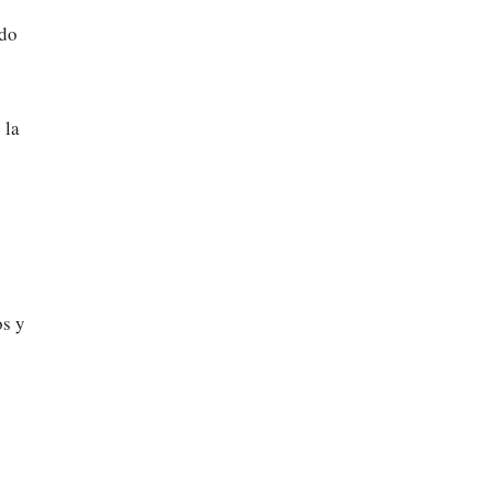
ido
 la
os y