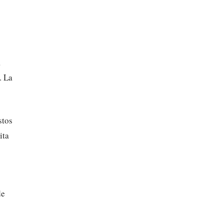
a
. La
stos
ita
de