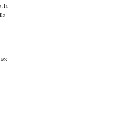
, la
llo
hace