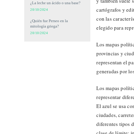
y también suele s
¿La leche un ácido o una base?
cartógrafos y edi
20/10/2024
con las caracterí
¿Quién fue Perseo en la
mitología griega?
elegido para repr
20/10/2024
Los mapas polític
provincias y ciud
representan el pa
generadas por lo
Los mapas políti
representar difer
El azul se usa co
ciudades, carrete
diferentes tipos 
clase de límite: 