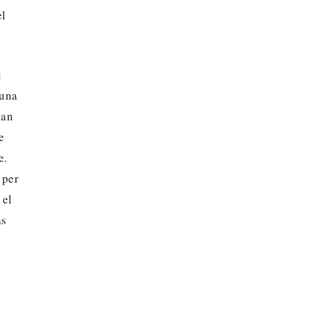
el
l
 una
ñan
e
e.
 per
 el
as