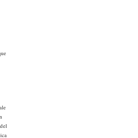
que
ale
ón
 del
dica