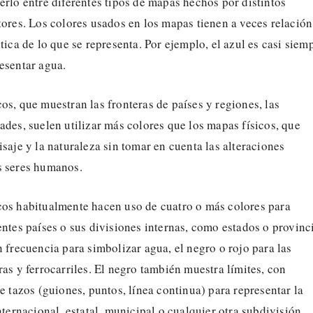
erlo entre diferentes tipos de mapas hechos por distintos
tores. Los colores usados en los mapas tienen a veces relación
stica de lo que se representa. Por ejemplo, el azul es casi siem
esentar agua.
os, que muestran las fronteras de países y regiones, las
ades, suelen utilizar más colores que los mapas físicos, que
isaje y la naturaleza sin tomar en cuenta las alteraciones
s seres humanos.
cos habitualmente hacen uso de cuatro o más colores para
entes países o sus divisiones internas, como estados o provinc
n frecuencia para simbolizar agua, el negro o rojo para las
ras y ferrocarriles. El negro también muestra límites, con
de tazos (guiones, puntos, línea continua) para representar la
internacional, estatal, municipal o cualquier otra subdivisión