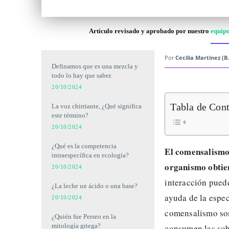
Artículo revisado y aprobado por nuestro
equipo
Por
Cecilia Martinez (B.
Definamos que es una mezcla y
todo lo hay que saber.
20/10/2024
Tabla de Con
La voz chirriante, ¿Qué significa
este término?
20/10/2024
¿Qué es la competencia
El comensalismo 
intraespecífica en ecología?
organismo obtien
20/10/2024
interacción puede
¿La leche un ácido o una base?
ayuda de la espe
20/10/2024
comensalismo son 
¿Quién fue Perseo en la
mitología griega?
consumen las sob