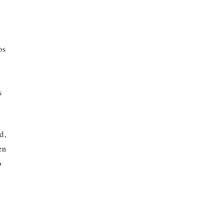
os
e
s
d,
en
o