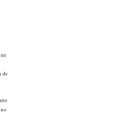
o
 un
a de
ntre
 no