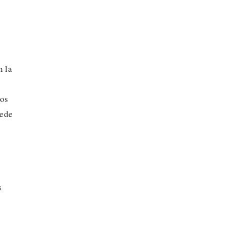
n la
los
cede
s