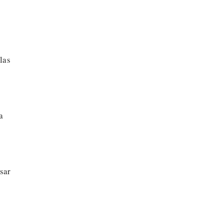
las
a
sar