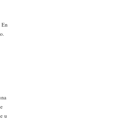
,
. En
o.
una
ue
je u