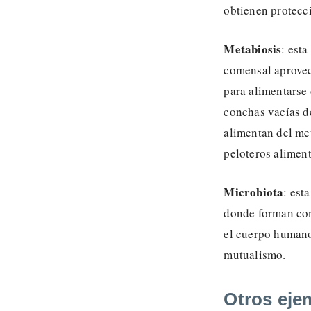
obtienen protecc
Metabiosis
: est
comensal aprovech
para alimentarse 
conchas vacías de
alimentan del me
peloteros aliment
Microbiota
: est
donde forman com
el cuerpo humano
mutualismo.
Otros e
je