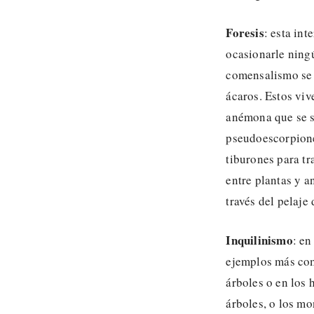
Foresis
: esta in
ocasionarle ningú
comensalismo se 
ácaros. Estos vi
anémona que se s
pseudoescorpione
tiburones para tr
entre plantas y a
través del pelaje
Inquilinismo
: en
ejemplos más com
árboles o en los 
árboles, o los mo