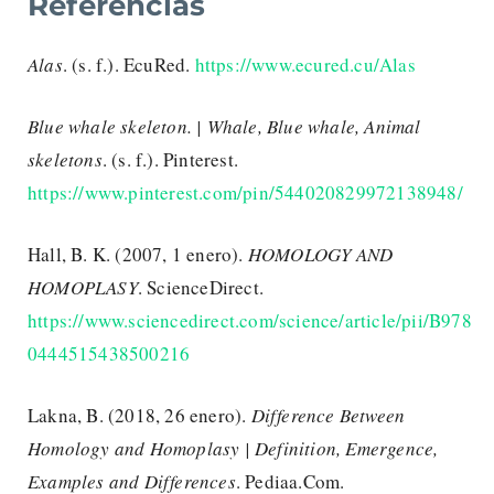
Referencias
Alas
. (s. f.). EcuRed.
https://www.ecured.cu/Alas
Blue whale skeleton. | Whale, Blue whale, Animal
skeletons
. (s. f.). Pinterest.
https://www.pinterest.com/pin/544020829972138948/
Hall, B. K. (2007, 1 enero).
HOMOLOGY AND
HOMOPLASY
. ScienceDirect.
https://www.sciencedirect.com/science/article/pii/B978
0444515438500216
Lakna, B. (2018, 26 enero).
Difference Between
Homology and Homoplasy | Definition, Emergence,
Examples and Differences
. Pediaa.Com.