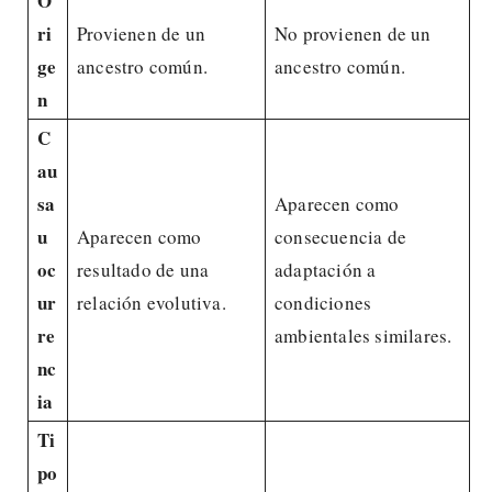
O
ri
Provienen de un
No provienen de un
ge
ancestro común.
ancestro común.
n
C
au
sa
Aparecen como
u
Aparecen como
consecuencia de
oc
resultado de una
adaptación a
ur
relación evolutiva.
condiciones
re
ambientales similares.
nc
ia
Ti
po