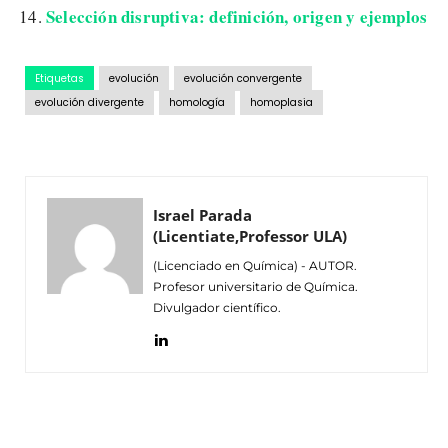
Selección disruptiva: definición, origen y ejemplos
Etiquetas
evolución
evolución convergente
evolución divergente
homología
homoplasia
Israel Parada
(Licentiate,Professor ULA)
(Licenciado en Química) - AUTOR.
Profesor universitario de Química.
Divulgador científico.
Facebook
Twitter
Pinterest
Wh