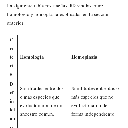
La siguiente tabla resume las diferencias entre
homología y homoplasia explicadas en la sección
anterior.
C
ri
te
Homología
Homoplasia
ri
o
D
Similitudes entre dos
Similitudes entre dos o
ef
o más especies que
más especies que no
in
evolucionaron de un
evolucionaron de
ici
ancestro común.
forma independiente.
ón