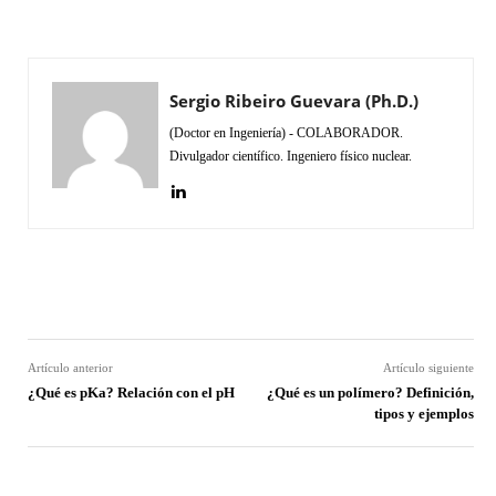
Sergio Ribeiro Guevara (Ph.D.)
(Doctor en Ingeniería) - COLABORADOR.
Divulgador científico. Ingeniero físico nuclear.
Facebook
Twitter
Pinterest
Wh
Artículo anterior
Artículo siguiente
¿Qué es pKa? Relación con el pH
¿Qué es un polímero? Definición,
tipos y ejemplos