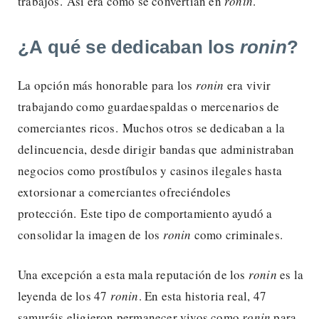
trabajos. Así era como se convertían en
ronin
.
¿A qué se dedicaban los
ronin
?
La opción más honorable para los
ronin
era vivir
trabajando como guardaespaldas o mercenarios de
comerciantes ricos. Muchos otros se dedicaban a la
delincuencia, desde dirigir bandas que administraban
negocios como prostíbulos y casinos ilegales hasta
extorsionar a comerciantes ofreciéndoles
protección. Este tipo de comportamiento ayudó a
consolidar la imagen de los
ronin
como criminales.
Una excepción a esta mala reputación de los
ronin
es la
leyenda de los 47
ronin
. En esta historia real, 47
samuráis eligieron permanecer vivos como
ronin
para