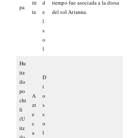
iti
d
tiempo fue asociada a la diosa
pa
ta
e
del sol Arianna.
l
s
o
l
Hu
itz
D
ilo
i
po
A
o
cht
zt
s
li
e
s
(U
c
o
itz
a
l
ilo