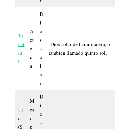
r
D
i
A
o
To
zt
s
nat
Dios solar de la quinta era, o
e
s
iu
también llamado quinto sol.
c
o
h
a
l
a
r
D
M
i
Ut
es
o
u
o
s
(S
p