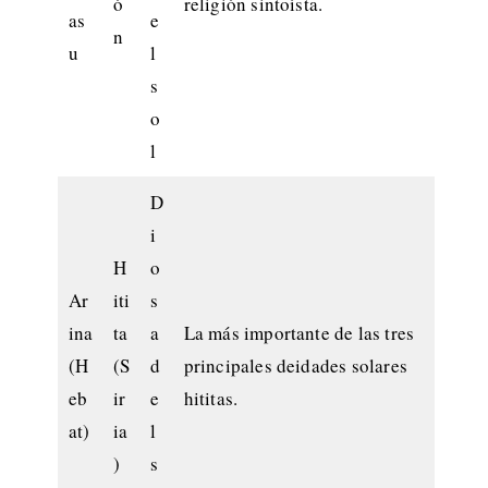
ó
religión sintoísta.
as
e
n
u
l
s
o
l
D
i
H
o
Ar
iti
s
ina
ta
a
La más importante de las tres
(H
(S
d
principales deidades solares
eb
ir
e
hititas.
at)
ia
l
)
s