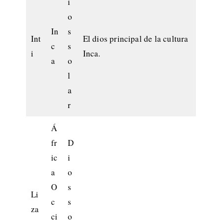
i
o
In
s
Int
El dios principal de la cultura
c
s
i
Inca.
a
o
l
a
r
Á
fr
D
ic
i
a
o
O
s
Li
c
s
za
ci
o