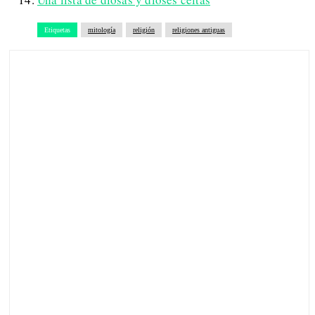
Etiquetas
mitología
religión
religiones antiguas