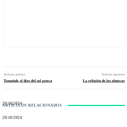
Facebook
Twitter
Pinterest
WhatsApp
Artículo anterior
Artículo siguiente
Tonatiuh, el dios del sol azteca
La religión de los olmecas
20/10/2024
ARTÍCULOS RELACIONADOS
¿Quién fue Perseo en la mitología
griega?
20/10/2024
Significado y origen del apellido