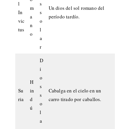
l
s
m
Un dios del sol romano del
In
s
a
período tardío.
vic
o
n
tus
l
o
a
r
D
i
o
H
s
Su
in
Cabalga en el cielo en un
s
ria
d
carro tirado por caballos.
o
ú
l
a