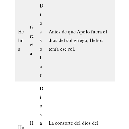
D
i
o
G
He
s
Antes de que Apolo fuera el
re
lio
s
dios del sol griego, Helios
ci
s
o
tenía ese rol.
a
l
a
r
D
i
o
s
H
a
La consorte del dios del
He