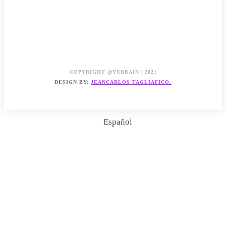
LITERATURA
CALCULADORAS
TÉRMINOS Y CONDICIONES DE USO
ACERCA DEL SITIO
POLÍTICA DE PRIVACIDAD
CONTÁCTENOS
ADVERTISE
ESCRIBE CON NOSOTRAS
WRITE WITH US
COPYRIGHT @YUBRAIN | 2021
DESIGN BY:
JEANCARLOS TAGLIAFICO.
Español