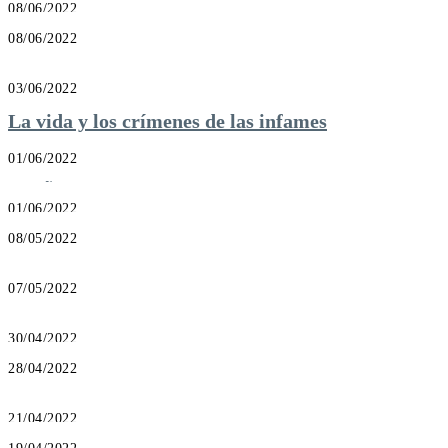
Registros vitales de Maryland
08/06/2022
El caso de McCulloch contra Maryland
08/06/2022
9 cosas que no sabías sobre
Quetzalcóatl
03/06/2022
La vida y los crímenes de las infames
mujeres convictas del corredor de la
muerte de California
01/06/2022
MUÑOZ – Origen y significado del
apellido
01/06/2022
Vega – Origen y significado del apellido
08/05/2022
Valdez – Significado del apellido e
historia familiar
07/05/2022
¿Qué es la diplomacia del dólar?
Definición y ejemplos
30/04/2022
La Revolución cubana
28/04/2022
El árbol genealógico de los dioses del
Olimpo
21/04/2022