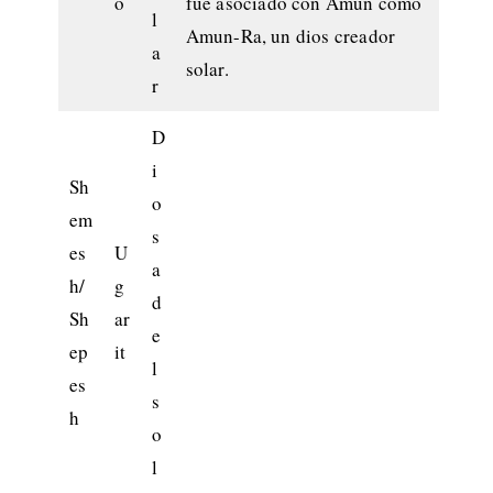
o
fue asociado con Amun como
l
Amun-Ra, un dios creador
a
solar.
r
D
i
Sh
o
em
s
es
U
a
h/
g
d
Sh
ar
e
ep
it
l
es
s
h
o
l