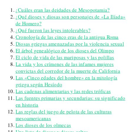
¿Cuáles eran las deidades de Mesopotamia?
¿Qué dioses y diosas son personajes de «La Ilíada»
de Homero?
¿Qué fueron las leyes intolerables?
Cronología de las cinco eras de la antigua Roma
Diosas griegas amenazadas por la violencia sexual
El árbol genealógico de los dioses del Olimpo
El ciclo de vida de las mariposas y las polillas
La vida y los crímenes de las infames mujeres
convictas del corredor de la muerte de California
Las «Cinco edades del hombre» en la mitología
griega según Hesíodo
Las cadenas alimentarias y las redes tróficas
Las fuentes primarias y secundarias: su significado
en historia
Las reglas del juego de pelota de las culturas
mesoamericanas
Los dioses de los olmecas
Una lista de diosas y dioses celtas