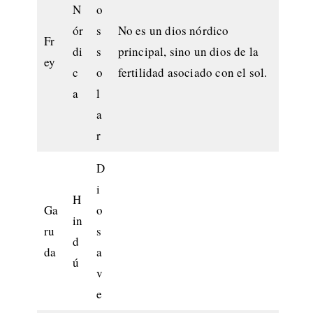
N
o
ór
s
No es un dios nórdico
Fr
di
s
principal, sino un dios de la
ey
c
o
fertilidad asociado con el sol.
a
l
a
r
D
i
H
Ga
o
in
ru
s
d
da
a
ú
v
e