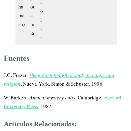
s
ha
ot
o
ma
a
l
sh)
m
a
ia
r
Fuentes
J.G. Frazer.
The golden bough: a study in magic and
religion
. Nueva York, Simon & Schuster, 1996.
W. Burkert.
Ancient mystery cults
. Cambridge.
Harvard
University Press
, 1987.
Artículos Relacionados: