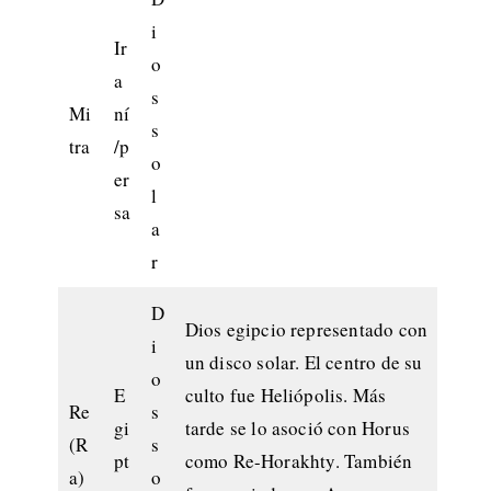
i
Ir
o
a
s
Mi
ní
s
tra
/p
o
er
l
sa
a
r
D
Dios egipcio representado con
i
un disco solar. El centro de su
o
E
culto fue Heliópolis. Más
Re
s
gi
tarde se lo asoció con Horus
(R
s
pt
como Re-Horakhty. También
a)
o