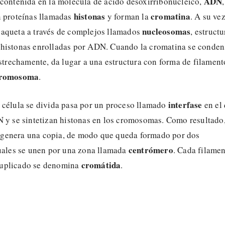
ADN
 contenida en la molécula de ácido desoxirribonucleico,
,
histonas
cromatina
n proteínas llamadas
y forman la
. A su vez
nucleosomas
aqueta a través de complejos llamados
, estructu
histonas enrolladas por ADN. Cuando la cromatina se conden
estrechamente, da lugar a una estructura con forma de filament
romosoma
.
interfase
 célula se divida pasa por un proceso llamado
en el
N y se sintetizan histonas en los cromosomas. Como resultado
genera una copia, de modo que queda formado por dos
centrómero
cuales se unen por una zona llamada
. Cada filame
cromátida
uplicado se denomina
.