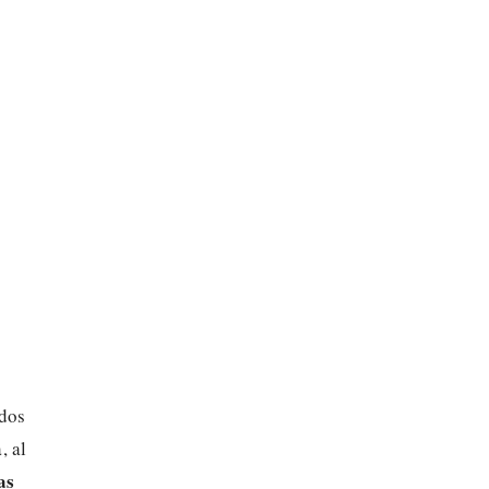
 dos
, al
as