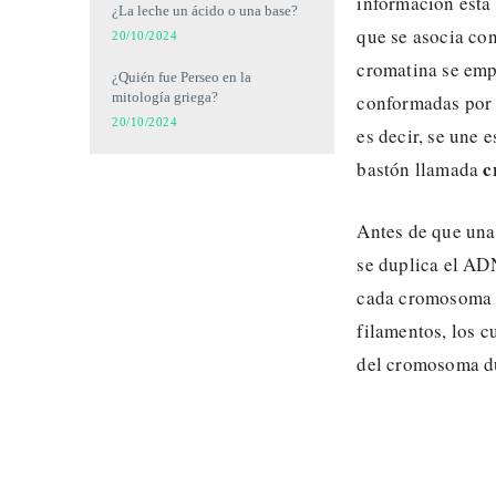
información está
¿La leche un ácido o una base?
que se asocia co
20/10/2024
cromatina se emp
¿Quién fue Perseo en la
mitología griega?
conformadas por 
20/10/2024
es decir, se une 
c
bastón llamada
Antes de que una
se duplica el AD
cada cromosoma 
filamentos, los 
del cromosoma d