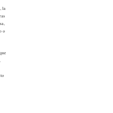
, la
ras
sa,
o o
 que
,
nto