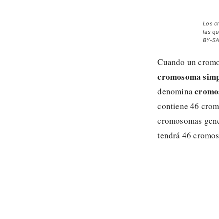
Los c
las q
BY-SA
Cuando un cromo
cromosoma simp
cromo
denomina
contiene 46 crom
cromosomas gener
tendrá 46 cromo