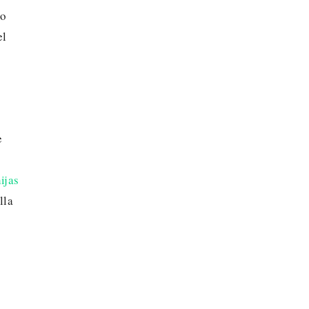
mo
el
e
ijas
lla