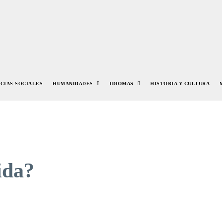
NCIAS SOCIALES
HUMANIDADES
IDIOMAS
HISTORIA Y CULTURA
ida?
r
Pinterest
WhatsApp