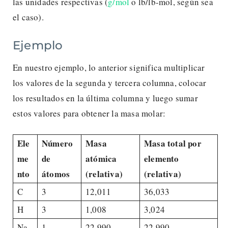
las unidades respectivas (
g/mol
o lb/lb-mol, según sea
el caso).
Ejemplo
En nuestro ejemplo, lo anterior significa multiplicar
los valores de la segunda y tercera columna, colocar
los resultados en la última columna y luego sumar
estos valores para obtener la masa molar:
Ele
Número
Masa
Masa total por
me
de
atómica
elemento
nto
átomos
(relativa)
(relativa)
C
3
12,011
36,033
H
3
1,008
3,024
Na
1
22,990
22,990