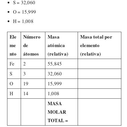
S = 32,060
O = 15,999
H = 1,008
Ele
Número
Masa
Masa total por
me
de
atómica
elemento
nto
átomos
(relativa)
(relativa)
Fe
2
55,845
S
3
32,060
O
19
15,999
H
14
1,008
MASA
MOLAR
TOTAL =