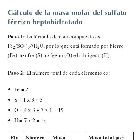
Cálculo de la masa molar del sulfato
férrico heptahidratado
Paso 1:
La fórmula de este compuesto es
Fe
(SO
)
·7H
O, por lo que está formado por hierro
2
4
3
2
(Fe), azufre (S), oxígeno (O) e hidrógeno (H).
Paso 2:
El número total de cada elemento es:
Fe = 2
S = 1 x 3 = 3
O = 4 x 3 + 7 x 1 = 19
H = 7 x 2 = 14
Ele
Número
Masa
Masa total por