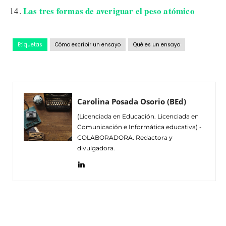
Las tres formas de averiguar el peso atómico
Etiquetas
Cómo escribir un ensayo
Qué es un ensayo
Carolina Posada Osorio (BEd)
(Licenciada en Educación. Licenciada en
Comunicación e Informática educativa) -
COLABORADORA. Redactora y
divulgadora.
Facebook
Twitter
Pinterest
Wh