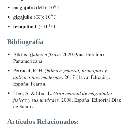
6
megajulio
(MJ): 10
J
9
gigajulio
(GJ): 10
J
12
terajulio
(TJ): 10
J
Bibliografía
Atkins.
Química física
. 2020 (9na. Edición).
Panamericana.
Petrucci, R. H.
Química general, principios y
aplicaciones modernas
. 2017 (11va. Edición).
España. Pearon.
Lleó, A. & Lleó, L.
Gran manual de magnitudes
físicas y sus unidades.
2008. España. Editorial Diaz
de Santos.
Artículos Relacionados: