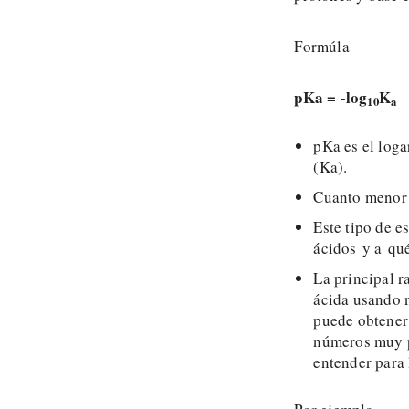
Formúla
pKa = -log
K
10
a
pKa es el loga
(Ka).
Cuanto menor s
Este tipo de e
ácidos y a qué
La principal r
ácida usando 
puede obtener
números muy p
entender para 