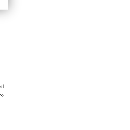
el
vo