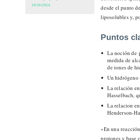
20/10/2024
desde el punto de
liposolubles y, p
Puntos cl
La noción de 
medida de alca
de iones de h
Un hidrógeno 
La relación e
Hasselbach, qu
La relacion en
Henderson-Has
»En una reacción
protones y base 