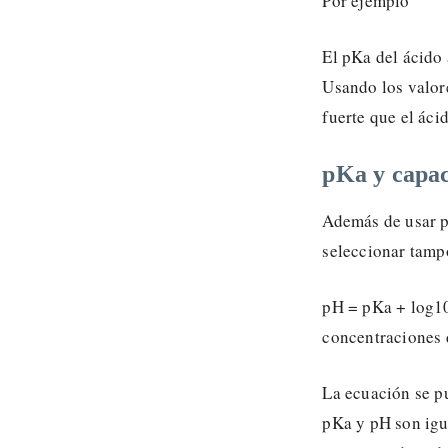
Por ejemplo
El pKa del ácido 
Usando los valore
fuerte que el áci
pKa y capac
Además de usar p
seleccionar tampo
pH = pKa + log10 
concentraciones 
La ecuación se pu
pKa y pH son igu