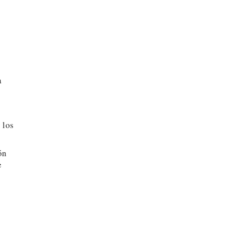
a
 los
ón
e