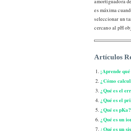
amortiguadora de
es máxima cuando
seleccionar un t
cercano al pH obj
Artículos R
¡Aprende qué
¿Cómo calcula
¿Qué es el er
¿Qué es el pr
¿Qué es pKa?
¿Qué es un io
¿Qué es un s