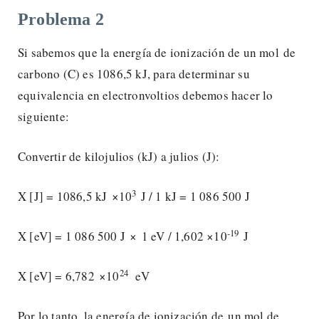
Problema 2
Si sabemos que la energía de ionización de un mol de
carbono (C) es 1086,5 kJ, para determinar su
equivalencia en electronvoltios debemos hacer lo
siguiente:
Convertir de kilojulios (kJ) a julios (J):
3
X [J] = 1086,5 kJ ×10
J / 1 kJ = 1 086 500 J
-19
X [eV] = 1 086 500 J × 1 eV / 1,602 ×10
J
24
X [eV] = 6,782 ×10
eV
Por lo tanto, la energía de ionización de un mol de