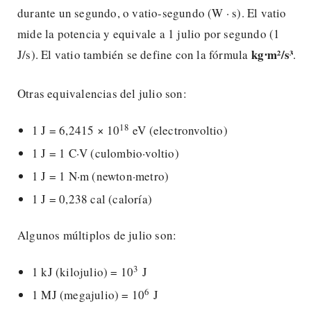
durante un segundo, o vatio-segundo (W · s). El vatio
mide la potencia y equivale a 1 julio por segundo (1
kg⋅m²/s³
J/s). El vatio también se define con la fórmula
.
Otras equivalencias del julio son:
18
1 J = 6,2415 × 10
eV (electronvoltio)
1 J = 1 C·V (culombio·voltio)
1 J = 1 N·m (newton·metro)
1 J = 0,238 cal (caloría)
Algunos múltiplos de julio son:
3
1 kJ (kilojulio) = 10
J
6
1 MJ (megajulio) = 10
J