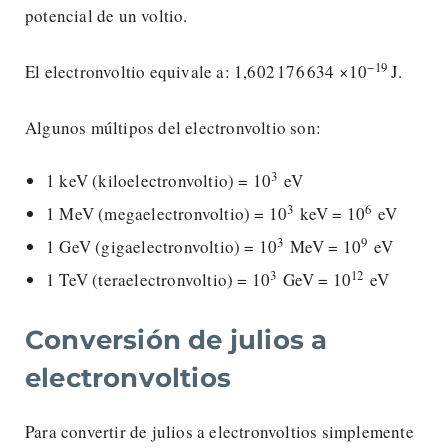
potencial de un voltio.
−19
El electronvoltio equivale a: 1,602 176 634 ×10
J.
Algunos múltipos del electronvoltio son:
3
1 keV (kiloelectronvoltio) = 10
eV
3
6
1 MeV (megaelectronvoltio) = 10
keV = 10
eV
3
9
1 GeV (gigaelectronvoltio) = 10
MeV = 10
eV
3
12
1 TeV (teraelectronvoltio) = 10
GeV = 10
eV
Conversión de julios a
electronvoltios
Para convertir de julios a electronvoltios simplemente