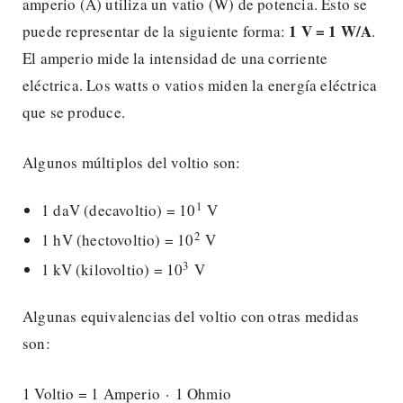
amperio (A) utiliza un vatio (W) de potencia. Esto se
1 V = 1 W/A
puede representar de la siguiente forma:
.
El amperio mide la intensidad de una corriente
eléctrica. Los watts o vatios miden la energía eléctrica
que se produce.
Algunos múltiplos del voltio son:
1
1 daV (decavoltio) = 10
V
2
1 hV (hectovoltio) = 10
V
3
1 kV (kilovoltio) = 10
V
Algunas equivalencias del voltio con otras medidas
son:
1 Voltio = 1 Amperio · 1 Ohmio