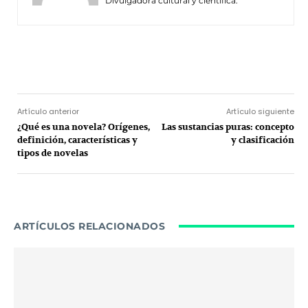
Divulgadora cultural y científica.
Facebook
Twitter
Pinterest
Wh
Artículo anterior
Artículo siguiente
¿Qué es una novela? Orígenes,
Las sustancias puras: concepto
definición, características y
y clasificación
tipos de novelas
ARTÍCULOS RELACIONADOS