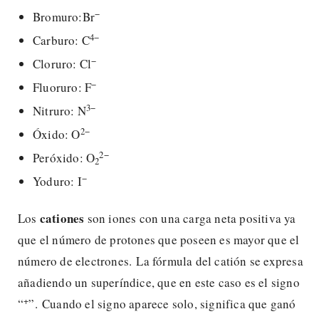
−
Bromuro:Br
4−
Carburo: C
−
Cloruro: Cl
−
Fluoruro: F
3−
Nitruro: N
2−
Óxido: O
2−
Peróxido: O
2
−
Yoduro: I
cationes
Los
son iones con una carga neta positiva ya
que el número de protones que poseen es mayor que el
número de electrones. La fórmula del catión se expresa
añadiendo un superíndice, que en este caso es el signo
+
“
”. Cuando el signo aparece solo, significa que ganó