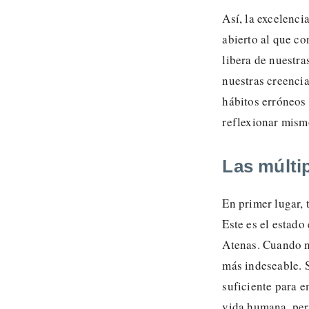
Así, la excelenci
abierto al que co
libera de nuestra
nuestras creencia
hábitos erróneos 
reflexionar mismo
Las múlti
En primer lugar,
Este es el estad
Atenas. Cuando n
más indeseable. S
suficiente para e
vida humana, pero