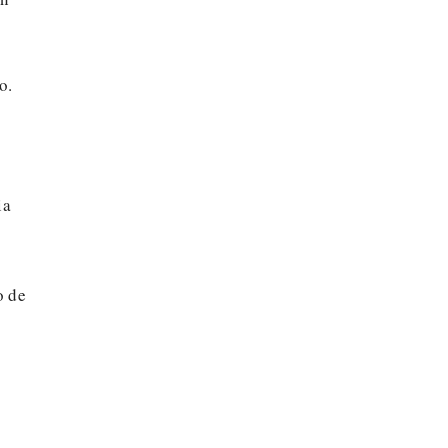
o.
ia
o de