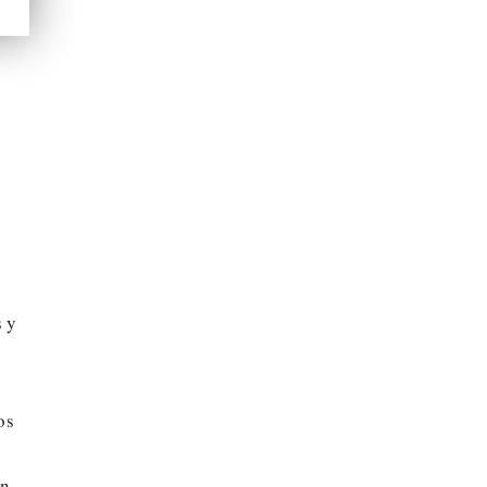
s y
os
an