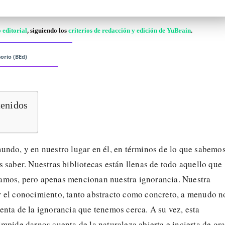
 editorial
, siguiendo los
criterios de redacción y edición de YuBrain
.
orio (BEd)
tenidos
undo, y en nuestro lugar en él, en términos de lo que sabemo
 saber. Nuestras bibliotecas están llenas de todo aquello que
mos, pero apenas mencionan nuestra ignorancia. Nuestra
 el conocimiento, tanto abstracto como concreto, a menudo n
nta de la ignorancia que tenemos cerca. A su vez, esta
mpide darnos cuenta de la naturaleza abierta e incierta de gr