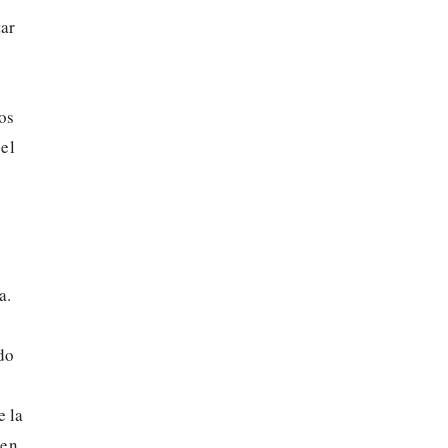
tar
ros
 el
a.
do
e la
 en