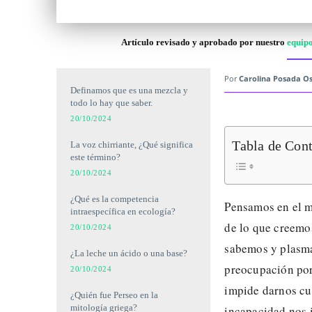
Artículo revisado y aprobado por nuestro
equipo
Por
Carolina Posada Os
Definamos que es una mezcla y
todo lo hay que saber.
20/10/2024
Tabla de Con
La voz chirriante, ¿Qué significa
este término?
20/10/2024
¿Qué es la competencia
Pensamos en el m
intraespecífica en ecología?
de lo que creemos
20/10/2024
sabemos y plasma
¿La leche un ácido o una base?
preocupación por
20/10/2024
impide darnos cue
¿Quién fue Perseo en la
mitología griega?
incapacidad nos i