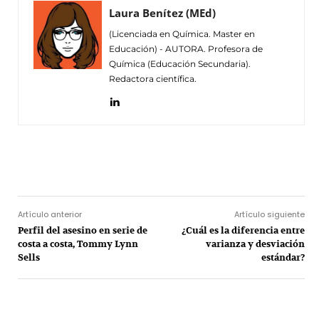
Laura Benítez (MEd)
(Licenciada en Química. Master en
Educación) - AUTORA. Profesora de
Química (Educación Secundaria).
Redactora científica.
Facebook
Twitter
Pinterest
Wh
Artículo anterior
Artículo siguiente
Perfil del asesino en serie de
¿Cuál es la diferencia entre
costa a costa, Tommy Lynn
varianza y desviación
Sells
estándar?