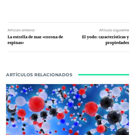
Facebook
Twitter
Pinterest
Wh
Artículo anterior
Artículo siguiente
La estrella de mar «corona de
El yodo: características y
espinas»
propiedades
ARTÍCULOS RELACIONADOS