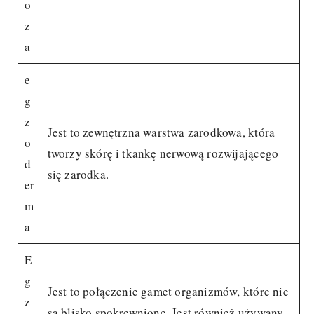
o
z
a
e
g
z
Jest to zewnętrzna warstwa zarodkowa, która
o
tworzy skórę i tkankę nerwową rozwijającego
d
się zarodka.
er
m
a
E
g
Jest to połączenie gamet organizmów, które nie
z
są blisko spokrewnione. Jest również używany