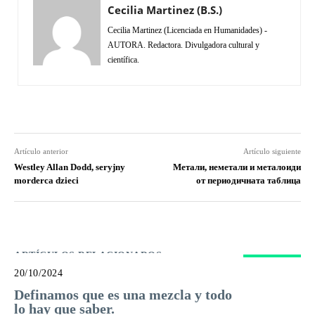
Cecilia Martinez (B.S.)
Cecilia Martinez (Licenciada en Humanidades) -
AUTORA. Redactora. Divulgadora cultural y
científica.
Facebook
Twitter
Pinterest
What
Artículo anterior
Artículo siguiente
Westley Allan Dodd, seryjny
Метали, неметали и металоиди
morderca dzieci
от периодичната таблица
ARTÍCULOS RELACIONADOS
20/10/2024
Definamos que es una mezcla y todo
lo hay que saber.