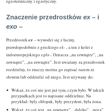
egzotermiczny i egzotyczny.
Znaczenie przedrostków
ex
– i
exo
–
Przedrostek
ex
– wywodzi się z łaciny,
prawdopodobnie z greckiego
ek-
, a ten z kolei z
indoeuropejskiego
eghs-.
Oznacza „na zewnątrz”, „na
zewnątrz”, „na zewnątrz”. Jest uważany za przedrostek
rozdzielny, to znaczy można go zapisać razem ze
słowem lub oddzielić od niego. Jest używany do:
Wskaż, że coś nie jest już tym, czym było. W takich
przypadkach jest to napisane oddzielnie. Na
przykład: były chłopak, były prezydent, była żona.
Wskaż, że coś jest „na zewnątrz”, „daleko”, „poza”