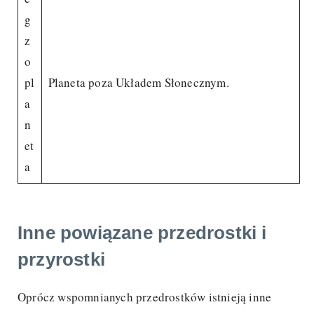
g
z
o
pl
Planeta poza Układem Słonecznym.
a
n
et
a
Inne powiązane przedrostki i
przyrostki
Oprócz wspomnianych przedrostków istnieją inne