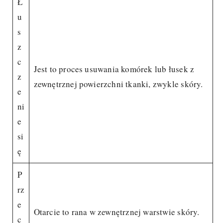
Ł
u
s
z
c
Jest to proces usuwania komórek lub łusek z
z
zewnętrznej powierzchni tkanki, zwykle skóry.
e
ni
e
si
ę
P
rz
e
Otarcie to rana w zewnętrznej warstwie skóry.
c