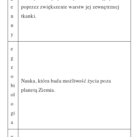
e
poprzez zwiększenie warstw jej zewnętrznej
n
tkanki.
n
y
e
g
z
o
Nauka, która bada możliwość życia poza
bi
planetą Ziemia.
ol
o
gi
a
e