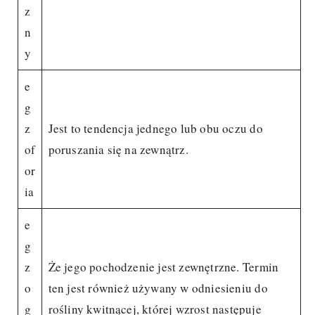
z
n
y
e
g
z
Jest to tendencja jednego lub obu oczu do
of
poruszania się na zewnątrz.
or
ia
e
g
z
Że jego pochodzenie jest zewnętrzne. Termin
o
ten jest również używany w odniesieniu do
g
rośliny kwitnącej, której wzrost następuje