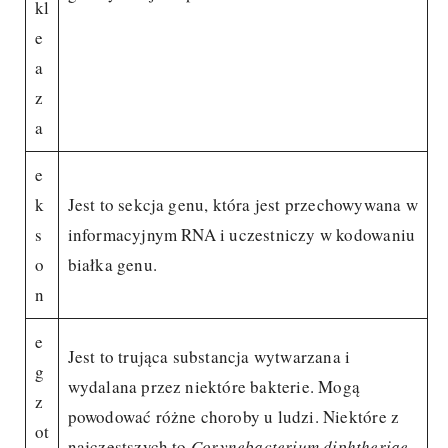
kl
e
a
z
a
e
k
Jest to sekcja genu, która jest przechowywana w
s
informacyjnym RNA i uczestniczy w kodowaniu
o
białka genu.
n
e
Jest to trująca substancja wytwarzana i
g
wydalana przez niektóre bakterie. Mogą
z
powodować różne choroby u ludzi. Niektóre z
ot
najczęstszych to
Corynebacterium diphtheriae
,