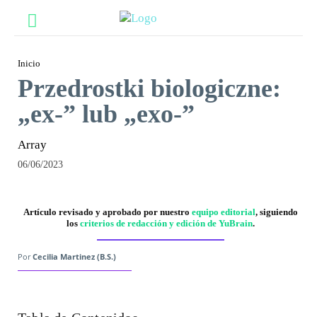
Inicio
Przedrostki biologiczne:
„ex-” lub „exo-”
Array
06/06/2023
Facebook
Twitter
Pinterest
What
Artículo revisado y aprobado por nuestro
equipo editorial
, siguiendo
los
criterios de redacción y edición de YuBrain
.
Por
Cecilia Martinez (B.S.)