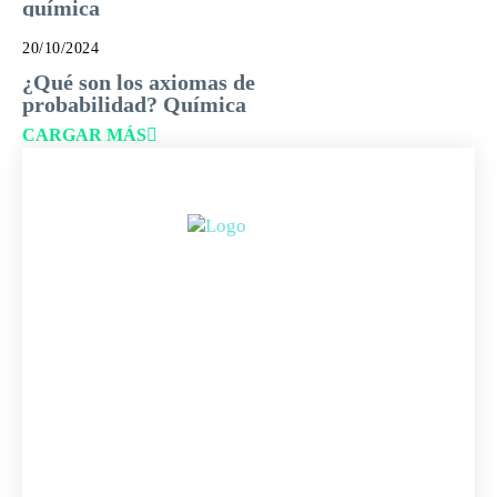
química
20/10/2024
¿Qué son los axiomas de
probabilidad? Química
CARGAR MÁS
ANIMALES Y NATURALEZA
CIENCIAS SOCIALES
CIENCIA
MATEMÁTICAS
IDIOMAS
LITERATURA
CALCULADORAS
TÉRMINOS Y CONDICIONES DE USO