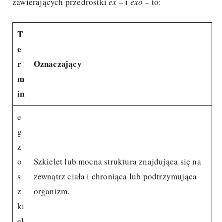
zawierających przedrostki
ex
– i
exo
– to:
T
e
r
Oznaczający
m
in
e
g
z
o
Szkielet lub mocna struktura znajdująca się na
s
zewnątrz ciała i chroniąca lub podtrzymująca
z
organizm.
ki
el