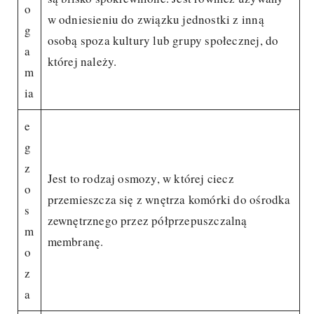
o
w odniesieniu do związku jednostki z inną
g
osobą spoza kultury lub grupy społecznej, do
a
której należy.
m
ia
e
g
z
Jest to rodzaj osmozy, w której ciecz
o
przemieszcza się z wnętrza komórki do ośrodka
s
zewnętrznego przez półprzepuszczalną
m
membranę.
o
z
a