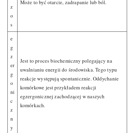
Może to być otarcie, zadrapanie lub ból.
z
o
s
e
g
z
Jest to proces biochemiczny polegający na
er
uwalnianiu energii do środowiska. Tego typu
g
reakcje występują spontanicznie. Oddychanie
o
komórkowe jest przykładem reakcji
ni
egzergonicznej zachodzącej w naszych
c
komórkach.
z
n
y