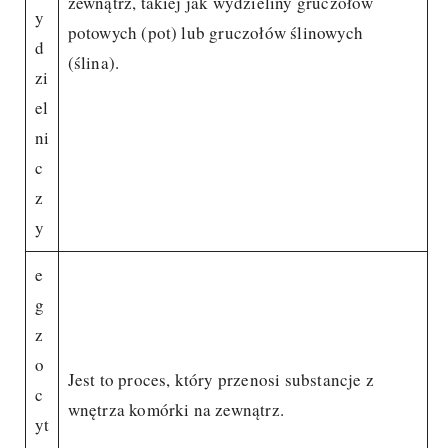
zewnątrz, takiej jak wydzieliny gruczołów
y
potowych (pot) lub gruczołów ślinowych
d
(ślina).
zi
el
ni
c
z
y
e
g
z
o
Jest to proces, który przenosi substancje z
c
wnętrza komórki na zewnątrz.
yt