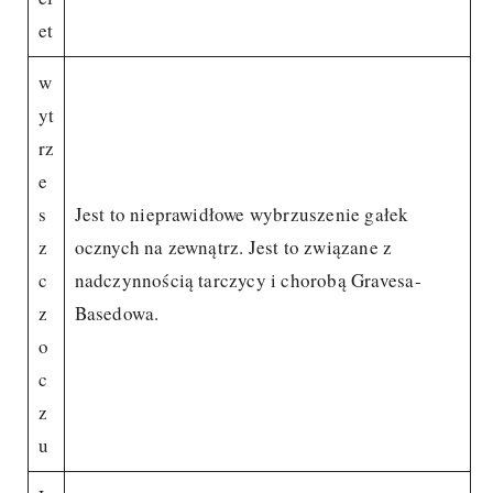
et
w
yt
rz
e
s
Jest to nieprawidłowe wybrzuszenie gałek
z
ocznych na zewnątrz. Jest to związane z
c
nadczynnością tarczycy i chorobą Gravesa-
z
Basedowa.
o
c
z
u