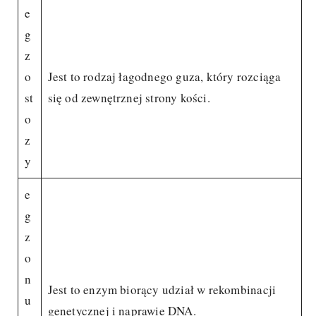
e
g
z
o
Jest to rodzaj łagodnego guza, który rozciąga
st
się od zewnętrznej strony kości.
o
z
y
e
g
z
o
n
Jest to enzym biorący udział w rekombinacji
u
genetycznej i naprawie DNA.