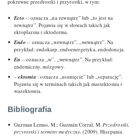
pokrewne przedrostki i przyrostki, w tym:
Ecto
-: oznacza „na zewnątrz” lub „to jest na
zewnątrz”. Pojawia się w słowach takich jak
ektoplazma i ektoderma.
Endo
-: oznacza „wewnątrz”, „wewnątrz”. Na
przykład: endokarp, endoenergetyka, endodoncja.
En
-: oznacza „w”, „wewnątrz”. Na przykład:
endemiczny, mózgowy.
–
ektomia
: oznacza „usunięcie” lub „separację”.
Pojawia się w terminach takich jak mastektomia i
wazektomia.
Bibliografia
Guzman Lemus, M.; Guzmán Corral, M.
Przedrostki,
przyrostki i terminy medyczne.
(2009). Hiszpania.