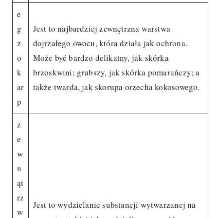
e
g
Jest to najbardziej zewnętrzna warstwa
z
dojrzałego owocu, która działa jak ochrona.
o
Może być bardzo delikatny, jak skórka
k
brzoskwini; grubszy, jak skórka pomarańczy; a
ar
także twarda, jak skorupa orzecha kokosowego.
p
z
e
w
n
ąt
rz
Jest to wydzielanie substancji wytwarzanej na
w