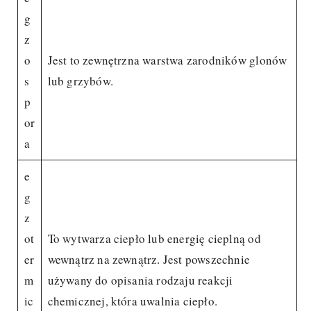
g
z
o
Jest to zewnętrzna warstwa zarodników glonów
s
lub grzybów.
p
or
a
e
g
z
ot
To wytwarza ciepło lub energię cieplną od
er
wewnątrz na zewnątrz. Jest powszechnie
m
używany do opisania rodzaju reakcji
ic
chemicznej, która uwalnia ciepło.