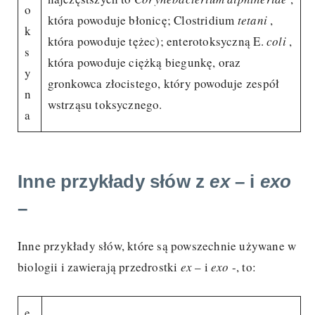
o
która powoduje błonicę; Clostridium
tetani
,
k
która powoduje tężec); enterotoksyczną E.
coli
,
s
która powoduje ciężką biegunkę, oraz
y
gronkowca złocistego, który powoduje zespół
n
wstrząsu toksycznego.
a
Inne przykłady słów z
ex
– i
exo
–
Inne przykłady słów, które są powszechnie używane w
biologii i zawierają przedrostki
ex
– i
exo
-, to:
e