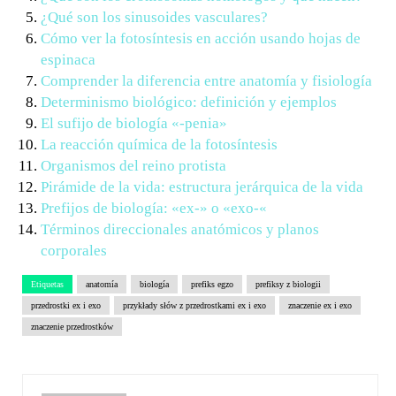
¿Qué son los sinusoides vasculares?
Cómo ver la fotosíntesis en acción usando hojas de
espinaca
Comprender la diferencia entre anatomía y fisiología
Determinismo biológico: definición y ejemplos
El sufijo de biología «-penia»
La reacción química de la fotosíntesis
Organismos del reino protista
Pirámide de la vida: estructura jerárquica de la vida
Prefijos de biología: «ex-» o «exo-«
Términos direccionales anatómicos y planos
corporales
Etiquetas
anatomía
biología
prefiks egzo
prefiksy z biologii
przedrostki ex i exo
przykłady słów z przedrostkami ex i exo
znaczenie ex i exo
znaczenie przedrostków