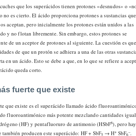
scuches que los superácidos tienen protones «desnudos» o «n
o no es cierto. El ácido proporciona protones a sustancias qu
s aceptan, pero inicialmente los protones están unidos a las
do y no flotan libremente. Sin embargo, estos protones se
te de un aceptor de protones al siguiente. La cuestión es qu
dades de que un protón se adhiera a una de las otras sustanci
ta en un ácido. Esto se debe a que, en lo que se refiere a acep
rácido queda corto.
ás fuerte que existe
te que existe es el superácido llamado ácido fluoroantimónic
do fluoroantimónico más potente mezclando cantidades igua
6
idrógeno (HF) y pentafluoruro de antimonio (HSbF
), pero ha
+
–
e también producen este superácido: HF + SbF
→ H
SbF
.
5
6