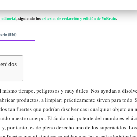
 editorial
, siguiendo los
criterios de redacción y edición de YuBrain
.
orio (BEd)
tenidos
l mismo tiempo, peligrosos y muy útiles. Nos ayudan a disolv
fabricar productos, a limpiar; prácticamente sirven para todo. 
os tan fuertes que podrían disolver casi cualquier objeto en
luido nuestro cuerpo. El ácido más potente del mundo es el ác
y, por tanto, es de pleno derecho uno de los superácidos. Los
an fuertes que ni siquiera se miden con las escalas habituales