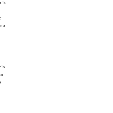
n la
e
ono
olo
an
s