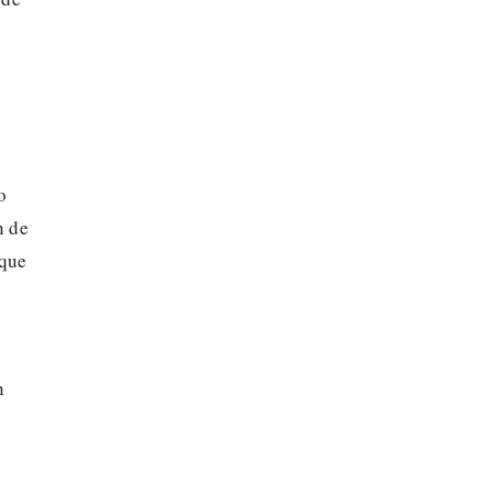
o
n de
rque
n