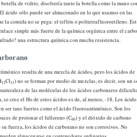
 botella de vidrio, disolvería tanto la botella como la mano co
 El ácido sólo puede ser almacenado en lo que usamos en las
ue la comida no se pega: el teflón o politetrafluoroetileno. Est
 enlace simple más fuerte de la química orgánica entre el carb
esultado? una estructura química con mucha resistencia.
arborano
timónico resulta de una mezcla de ácidos, pero los ácidos de
B
Cl
) no se forman por medio de mezclas, es decir, son un s
11
11
naturaleza de las moléculas de los ácidos carbonaros dificult
a, se cree el Ho de estos ácidos es de, al menos, -18. Los ácido
n ser tans fuertes como el ácido fluoroantimónico. Son los
aces de protonar el fullereno (C
) y el dióxido de carbono
60
e su fuerza, los ácidos de carborano no son corrosivos. No
 pueden almacenarse en contenedores ordinarios.