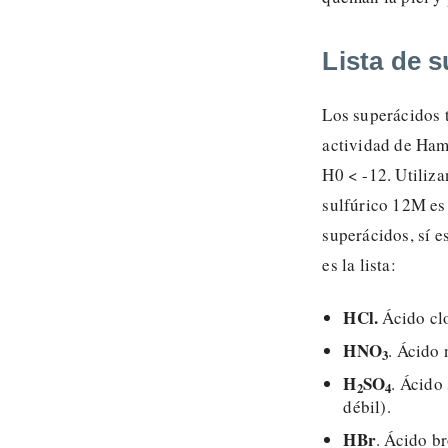
Lista de 
Los superácidos t
actividad de Hamm
H0 < -12. Utiliz
sulfúrico 12M es 
superácidos, sí e
es la lista:
HCl.
Ácido clo
HNO
. Ácido 
3
H
SO
. Ácido
2
4
débil).
HBr
. Ácido b