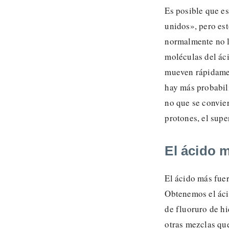
Es posible que e
unidos», pero est
normalmente no lo
moléculas del áci
mueven rápidamen
hay más probabili
no que se convier
protones, el supe
El ácido m
El ácido más fuer
Obtenemos el áci
de fluoruro de h
otras mezclas qu