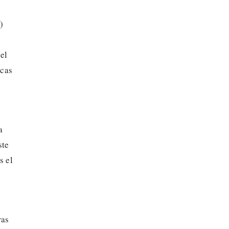
)
.
 el
icas
a
ste
s el
ras