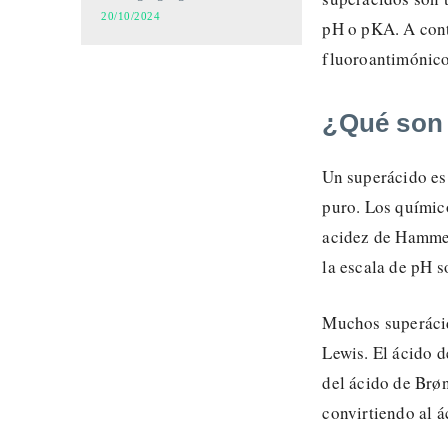
20/10/2024
pH o pKA. A cont
fluoroantimónico
¿Qué son 
Un superácido es 
puro. Los químico
acidez de Hammett
la escala de pH s
Muchos superácid
Lewis. El ácido d
del ácido de Brøn
convirtiendo al á