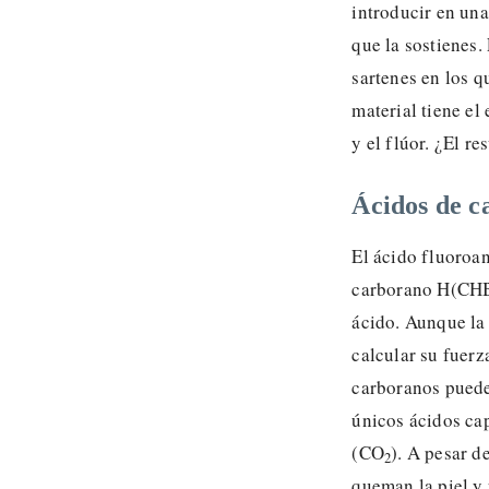
introducir en una
que la sostienes.
sartenes en los q
material tiene el
y el flúor. ¿El r
Ácidos de c
El ácido fluoroan
carborano H(CH
ácido. Aunque la 
calcular su fuerz
carboranos puede
únicos ácidos cap
(CO
). A pesar d
2
queman la piel y