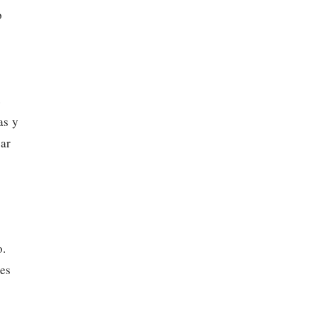
o
e
e
as y
tar
o.
les
y