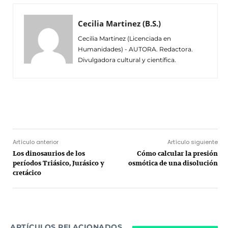
Cecilia Martinez (B.S.)
Cecilia Martinez (Licenciada en
Humanidades) - AUTORA. Redactora.
Divulgadora cultural y científica.
Facebook
Twitter
Pinterest
Wh
Artículo anterior
Artículo siguiente
Los dinosaurios de los
Cómo calcular la presión
períodos Triásico, Jurásico y
osmótica de una disolución
cretácico
ARTÍCULOS RELACIONADOS