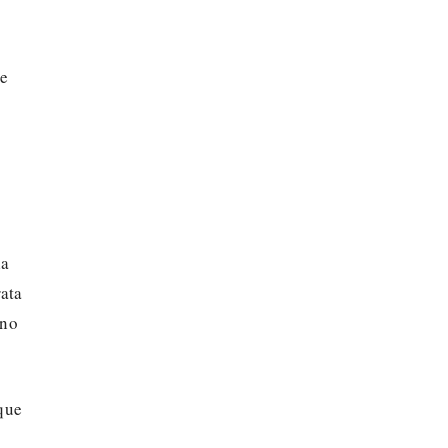
ne
la
rata
 no
 que