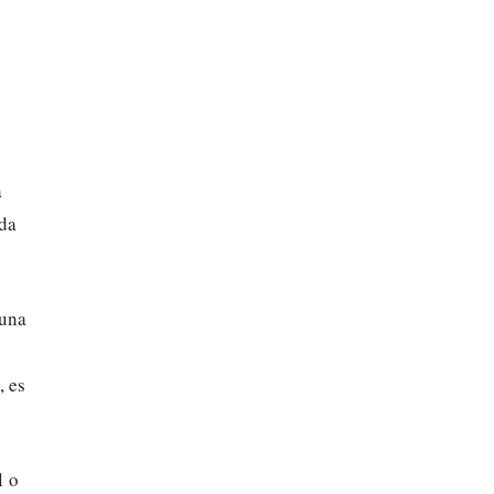
a
eda
 una
, es
l o