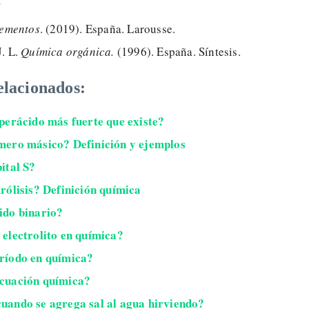
lementos
. (2019). España. Larousse.
J. L.
Química orgánica.
(1996). España. Síntesis.
elacionados:
uperácido más fuerte que existe?
mero másico? Definición y ejemplos
ital S?
drólisis? Definición química
ido binario?
 electrolito en química?
ríodo en química?
ecuación química?
uando se agrega sal al agua hirviendo?