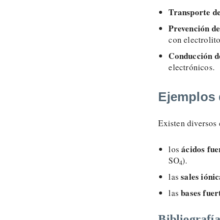
Transporte de
Prevención de
con electrolit
Conducción de
electrónicos.
Ejemplos d
Existen diversos 
ácidos fue
los
SO
).
4
sales ióni
las
bases fuer
las
Bibliografí