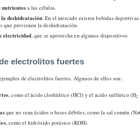
 nutrientes
a las células.
 la deshidratación
. En el mercado existen bebidas deportivas
os que previenen la deshidratación.
 electricidad
, que se aprovecha en algunos dispositivos
e electrolitos fuertes
ejemplos de electrolitos fuertes. Algunos de ellos son:
rtes
, como el ácido clorhídrico (HCl) y el ácido sulfúrico (H
2
cas
que no sean ácidos o bases débiles, como la sal común (Na
tes
, como el hidróxido potásico (KOH).
a