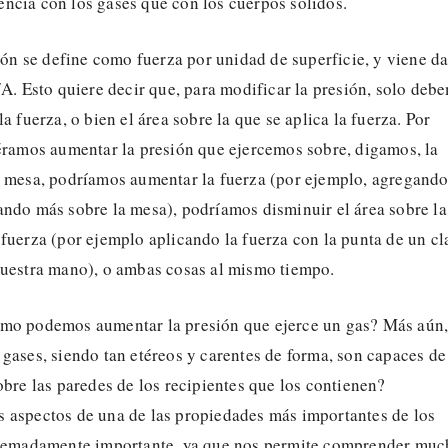
ncia con los gases que con los cuerpos sólidos.
sión se define como fuerza por unidad de superficie, y viene d
/A. Esto quiere decir que, para modificar la presión, solo deb
a fuerza, o bien el área sobre la que se aplica la fuerza. Por
iéramos aumentar la presión que ejercemos sobre, digamos, la
a mesa, podríamos aumentar la fuerza (por ejemplo, agregand
ando más sobre la mesa), podríamos disminuir el área sobre la
fuerza (por ejemplo aplicando la fuerza con la punta de un cl
nuestra mano), o ambas cosas al mismo tiempo.
mo podemos aumentar la presión que ejerce un gas? Más aún
gases, siendo tan etéreos y carentes de forma, son capaces de
obre las paredes de los recipientes que los contienen?
 aspectos de una de las propiedades más importantes de los
tremadamente importante, ya que nos permite comprender muc