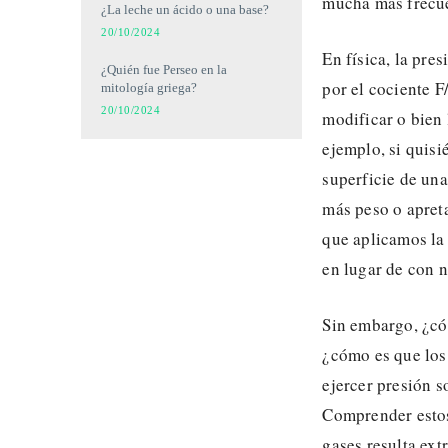
mucha más frecue
¿La leche un ácido o una base?
20/10/2024
En física, la pre
¿Quién fue Perseo en la
por el cociente F
mitología griega?
20/10/2024
modificar o bien l
ejemplo, si quis
superficie de un
más peso o apret
que aplicamos la 
en lugar de con 
Sin embargo, ¿có
¿cómo es que los 
ejercer presión s
Comprender estos
gases resulta ex