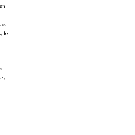
 un
e se
, lo
a
es,