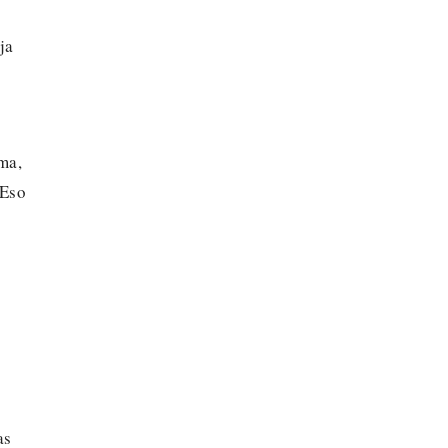
ja
ma,
 Eso
as