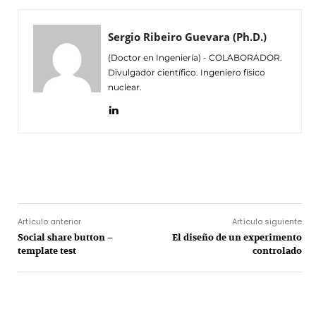
Sergio Ribeiro Guevara (Ph.D.)
(Doctor en Ingeniería) - COLABORADOR.
Divulgador científico. Ingeniero físico
nuclear.
Facebook
Twitter
Pinterest
Wh
Artículo anterior
Artículo siguiente
Social share button –
El diseño de un experimento
template test
controlado