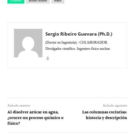
Etiquetas
alcohol diluído
etanol
Sergio Ribeiro Guevara (Ph.D.)
(Doctor en Ingeniería) - COLABORADOR.
Divulgador científico. Ingeniero físico nuclear.
Facebook
Twitter
Pinterest
What
Artículo anterior
Artículo siguiente
Al disolver azúcar en agua,
Las columnas corintias:
¿ocurre un proceso químico o
historia y descripción
físico?