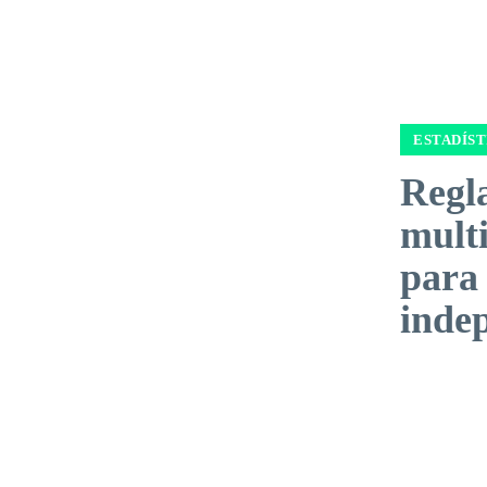
ESTADÍST
Regl
multi
para
inde