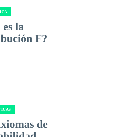
ICA
es la
ibución F?
ICAS
axiomas de
abilidad