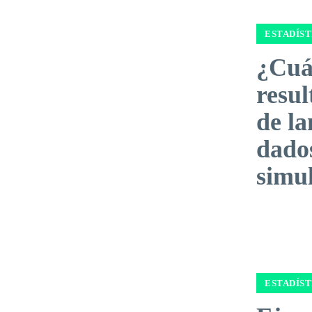
ESTADÍST
¿Cuál
resul
de la
dado
simu
ESTADÍST