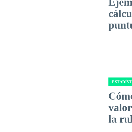
Ejem
cálcu
punt
ESTADÍST
Cómo
valor
la ru