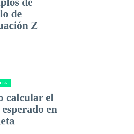
plos de
lo de
uación Z
ICA
 calcular el
 esperado en
leta