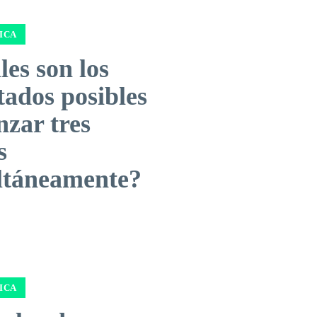
ICA
es son los
tados posibles
nzar tres
s
ltáneamente?
ICA