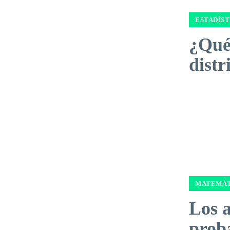
ESTADÍST
¿Qué 
distr
MATEMÁT
Los 
prob