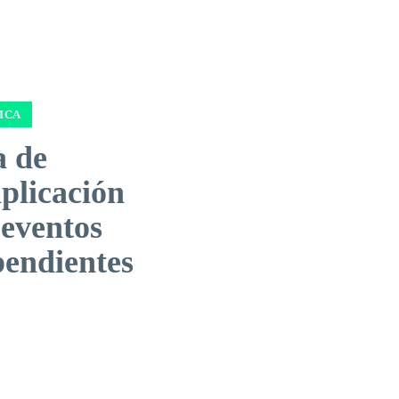
ICA
a de
plicación
 eventos
pendientes