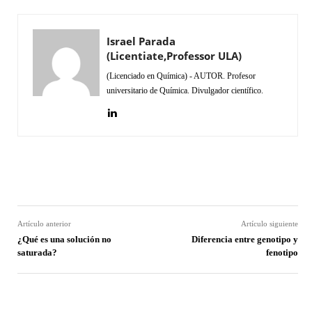
Israel Parada
(Licentiate,Professor ULA)
(Licenciado en Química) - AUTOR. Profesor
universitario de Química. Divulgador científico.
Facebook
Twitter
Pinterest
Wh
Artículo anterior
Artículo siguiente
¿Qué es una solución no
Diferencia entre genotipo y
saturada?
fenotipo