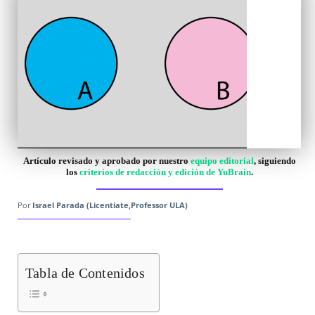
Artículo revisado y aprobado por nuestro
equipo editorial
, siguiendo
los
criterios de redacción y edición de YuBrain
.
Por
Israel Parada (Licentiate,Professor ULA)
Tabla de Contenidos