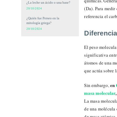
químicas. Genera
¿La leche un ácido o una base?
(Da). Para medir
20/10/2024
referencia el car
¿Quién fue Perseo en la
mitología griega?
20/10/2024
Diferencia
El peso molecula
significativa ent
átomos de una mo
que actúa sobre 
en
Sin embargo,
masa molecular
,
La masa molecula
de una molécula 
de masa atómica 