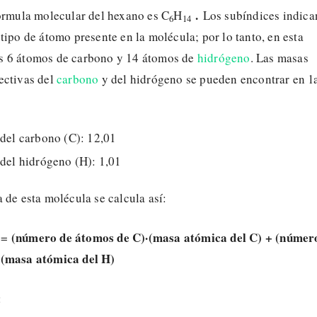
.
fórmula molecular del hexano es C
H
Los subíndices indica
6
14
tipo de átomo presente en la molécula; por lo tanto, en esta
 6 átomos de carbono y 14 átomos de
hidrógeno
. Las masas
ectivas del
carbono
y del hidrógeno se pueden encontrar en l
del carbono (C): 12,01
del hidrógeno (H): 1,01
 de esta molécula se calcula así:
r
(número de átomos de C)·(masa atómica del C) + (númer
=
·(masa atómica del H)
: