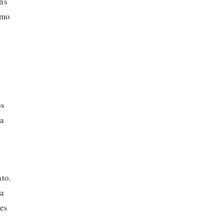
ns
omo
os
za
to.
sa
des