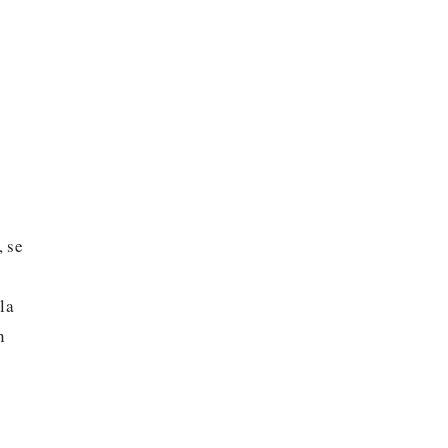
, se
la
n