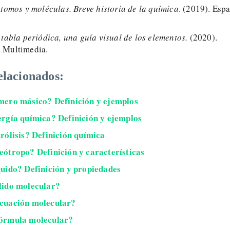
tomos y moléculas. Breve historia de la química
. (2019). Esp
 tabla periódica, una guía visual de los elementos.
(2020).
 Multimedia.
elacionados:
mero másico? Definición y ejemplos
ergía química? Definición y ejemplos
drólisis? Definición química
eótropo? Definición y características
quido? Definición y propiedades
lido molecular?
ecuación molecular?
fórmula molecular?