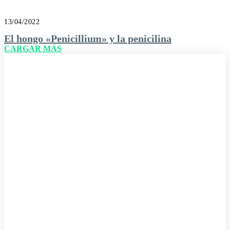
Volumen específico: qué significa y
cómo calcularlo
13/04/2022
El hongo «Penicillium» y la penicilina
CARGAR MÁS