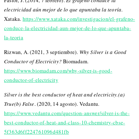
Pastor, J. (2014, 7 febrero).
El grafeno conduce la
electricidad aún mejor de lo que apuntaba la teoría
.
Xataka.
https://www.xataka.com/investigacion/el-grafeno-
conduce-la-electricidad-aun-mejor-de-lo-que-apuntaba-
la-teoria
Rizwan, A. (2021, 3 septiembre).
Why Silver is a Good
Conductor of Electricity?
Biomadam.
https://www.biomadam.com/why-silver-is-good-
conductor-of-electricity
Silver is the best conductor of heat and electricity.(a)
True(b) False
. (2020, 14 agosto). Vedantu.
https://www.vedantu.com/question-answer/silver-is-the-
best-conductor-of-heat-and-class-10-chemistry-cbse-
5f363d6ff224761096d481fb