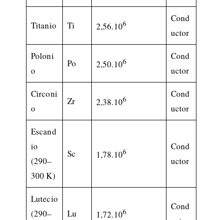
Cond
6
Titanio
Ti
2,56.10
uctor
Poloni
Cond
6
Po
2,50.10
o
uctor
Circoni
Cond
6
Zr
2,38.10
o
uctor
Escand
io
Cond
6
Sc
1,78.10
(290–
uctor
300 K)
Lutecio
Cond
6
(290–
Lu
1,72.10