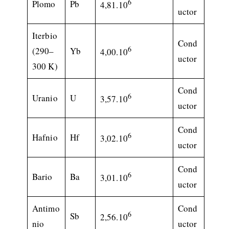
6
Plomo
Pb
4,81.10
uctor
Iterbio
Cond
6
(290–
Yb
4,00.10
uctor
300 K)
Cond
6
Uranio
U
3,57.10
uctor
Cond
6
Hafnio
Hf
3,02.10
uctor
Cond
6
Bario
Ba
3,01.10
uctor
Antimo
Cond
6
Sb
2,56.10
nio
uctor