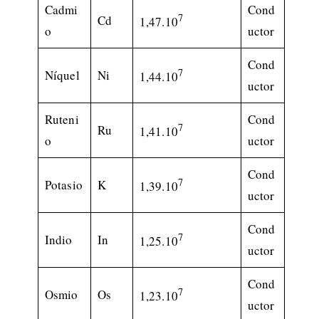
Cadmi
Cond
7
Cd
1,47.10
o
uctor
Cond
7
Níquel
Ni
1,44.10
uctor
Ruteni
Cond
7
Ru
1,41.10
o
uctor
Cond
7
Potasio
K
1,39.10
uctor
Cond
7
Indio
In
1,25.10
uctor
Cond
7
Osmio
Os
1,23.10
uctor