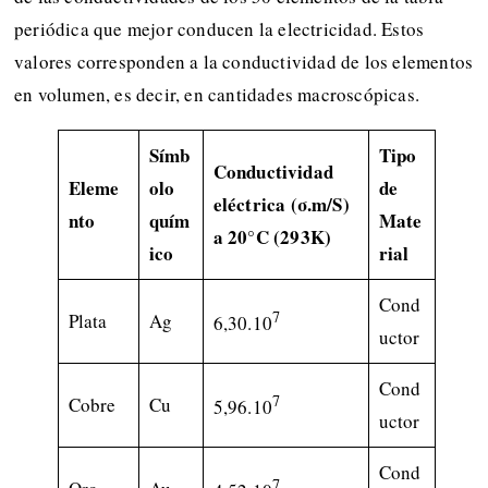
periódica que mejor conducen la electricidad. Estos
valores corresponden a la conductividad de los elementos
en volumen, es decir, en cantidades macroscópicas.
Símb
Tipo
Conductividad
Eleme
olo
de
eléctrica (σ.m/S)
nto
quím
Mate
a 20°C (293K)
ico
rial
Cond
7
Plata
Ag
6,30.10
uctor
Cond
7
Cobre
Cu
5,96.10
uctor
Cond
7