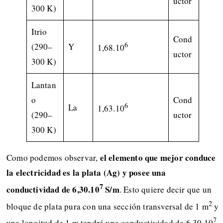
uctor
300 K)
Itrio
Cond
6
(290–
Y
1,68.10
uctor
300 K)
Lantan
o
Cond
6
La
1,63.10
(290–
uctor
300 K)
el elemento que mejor conduce
Como podemos observar,
la electricidad es la plata (Ag) y posee una
7
conductividad de 6,30.10
S/m
. Esto quiere decir que un
2
bloque de plata pura con una sección transversal de 1 m
y
7
una longitud de 1 m tendrá una conductividad de 6,30.10