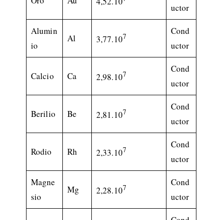
Oro
Au
4,52.10
uctor
Alumin
Cond
7
Al
3,77.10
io
uctor
Cond
7
Calcio
Ca
2,98.10
uctor
Cond
7
Berilio
Be
2,81.10
uctor
Cond
7
Rodio
Rh
2,33.10
uctor
Magne
Cond
7
Mg
2,28.10
sio
uctor
Cond