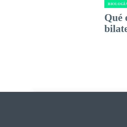
BIOLOGÍ
Qué e
bilat