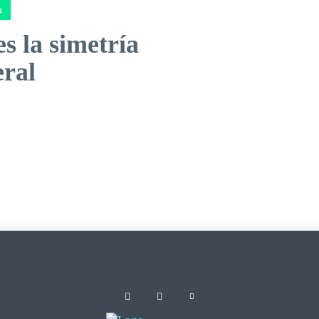
A
s la simetría
eral