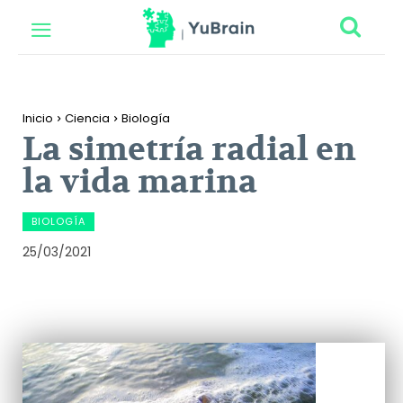
Inicio
Ciencia
Biología
La simetría radial en
la vida marina
BIOLOGÍA
25/03/2021
Facebook
Twitter
Pinterest
Wh