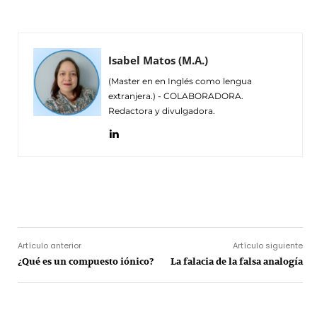
Isabel Matos (M.A.)
(Master en en Inglés como lengua
extranjera.) - COLABORADORA.
Redactora y divulgadora.
Facebook
Twitter
Pinterest
Wh
Artículo anterior
Artículo siguiente
¿Qué es un compuesto iónico?
La falacia de la falsa analogía