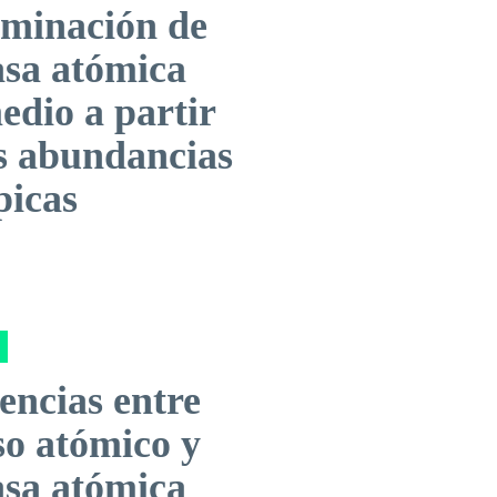
rminación de
asa atómica
edio a partir
as abundancias
picas
encias entre
so atómico y
asa atómica