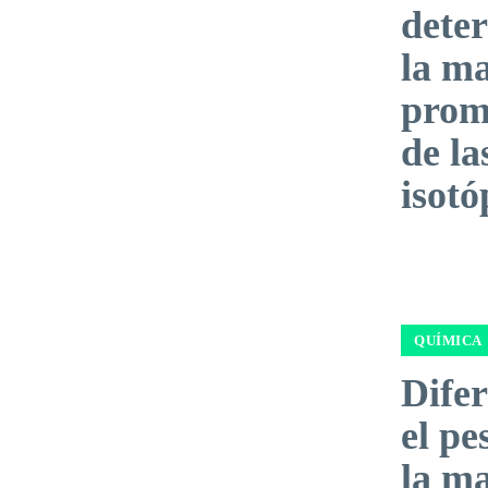
dete
la m
prom
de l
isotó
QUÍMICA
Difer
el pe
la m