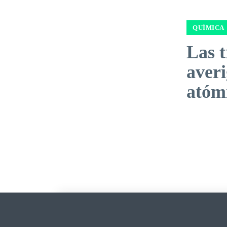
QUÍMICA
Las t
averi
atóm