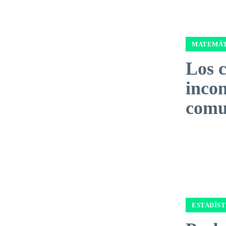
MATEMÁT
Los 
inco
comu
ESTADÍST