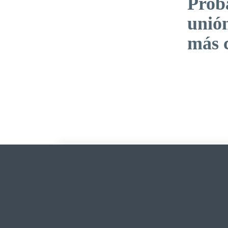
Prob
unión
más 