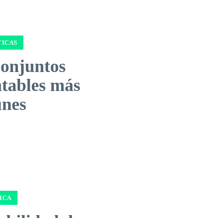
ICAS
conjuntos
ntables más
nes
ICA