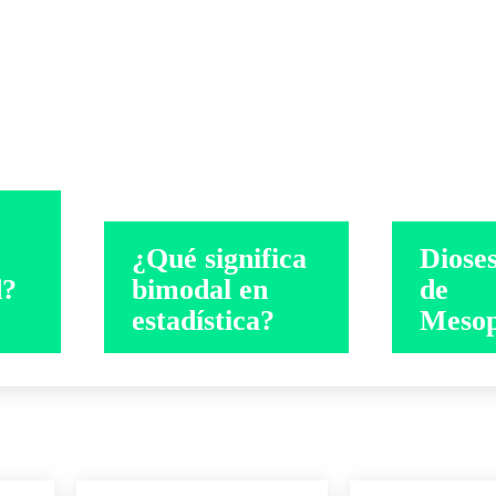
s
¿Qué significa
Dioses
d?
bimodal en
de
estadística?
Mesop