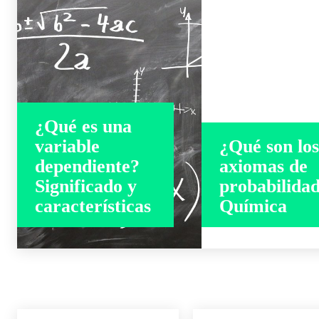
¿Qué es una
variable
¿Qué son lo
dependiente?
axiomas de
Significado y
probabilida
características
Química