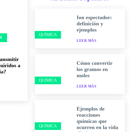
Ion espectador:
definición y
ejemplos
QUÍMICA
R
LEER MÁS
ansmitir
Cómo convertir
uiridos a
los gramos en
ia?
moles
QUÍMICA
LEER MÁS
Ejemplos de
reacciones
químicas que
QUÍMICA
ocurren en la vida