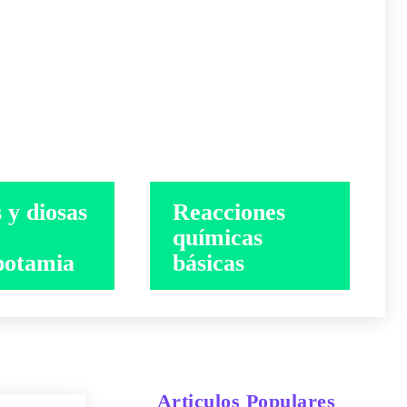
 y diosas
Reacciones
químicas
otamia
básicas
Articulos Populares