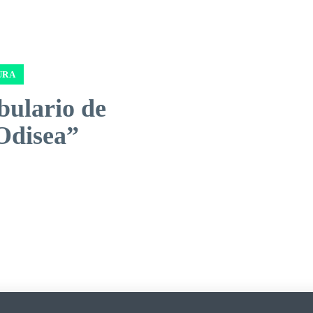
URA
bulario de
Odisea”