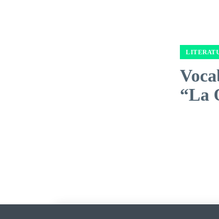
LITERAT
Voca
“La 