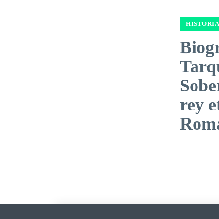
HISTORIA
Biogr
Tarqu
Sober
rey e
Rom