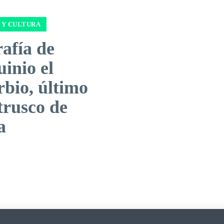
 Y CULTURA
afía de
inio el
bio, último
trusco de
a