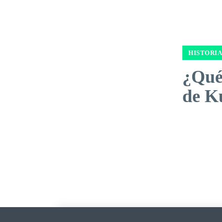
HISTORIA
¿Qué 
de K