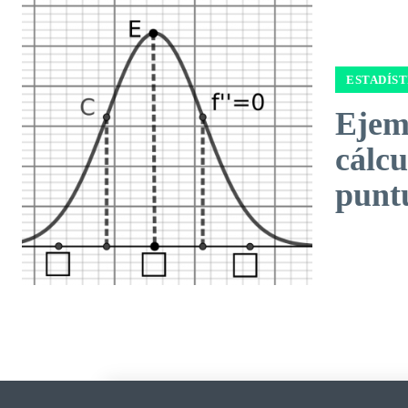
ESTADÍST
Ejem
cálcu
punt