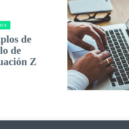
ICA
plos de
lo de
uación Z