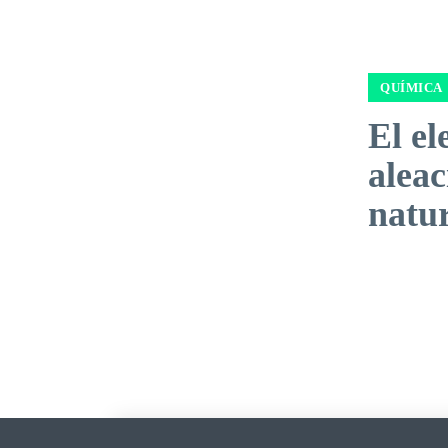
QUÍMICA
El el
aleac
natu