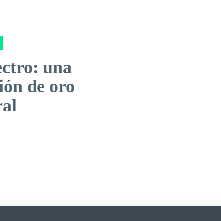
ectro: una
ión de oro
ral