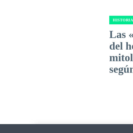
HISTORIA
Las 
del 
mitol
segú