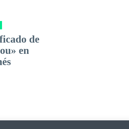
ficado de
kou» en
nés