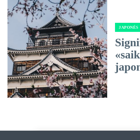
JAPONÉS
Signi
«sai
japo