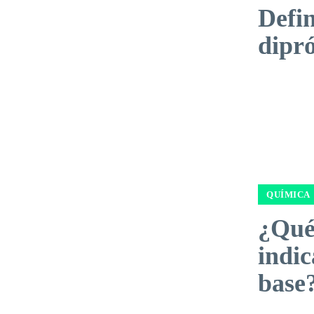
Defin
dipró
QUÍMICA
¿Qué
indic
base