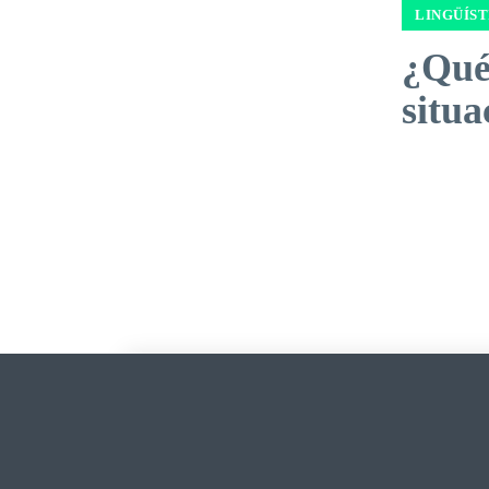
LINGÜÍST
¿Qué
situa