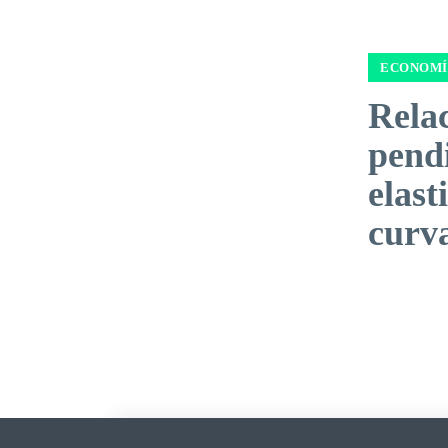
ECONOMÍ
Relac
pend
elast
curv