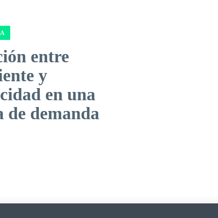
A
ión entre
iente y
icidad en una
a de demanda