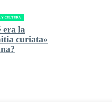
A Y CULTURA
 era la
itia curiata»
ana?