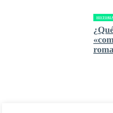
HISTORI
¿Qué
«com
rom